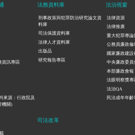
通
法務資料庫
法治視窗
刑事政策與犯罪防治研究論文資
法律資源
料庫
法律推廣
司法保護資料庫
重大犯罪專論
法律人才資料庫
公務員廉政倫
出版品
國家廉政建設
研究報告專區
務資訊專區
中央廉政委員
本部廉政會報
法眼明察獎專
法治QA
資料來源：行政院及
民法成年年齡
機關)
司法改革
下載