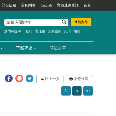
部長信箱
常見問答
English
緊急連絡電話
首頁
熱門關鍵字：
減刑
委任書
認罪協商
死刑
拍賣
下載專區
司法改革
回上一頁
友善列印
A-
A
A+