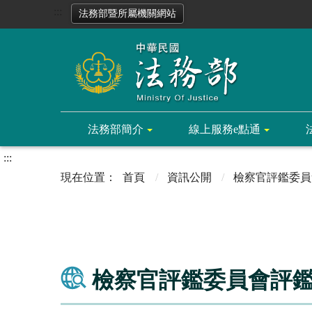
:::
法務部暨所屬機關網站
法務部簡介
線上服務e點通
:::
首頁
資訊公開
檢察官評鑑委員
檢察官評鑑委員會評