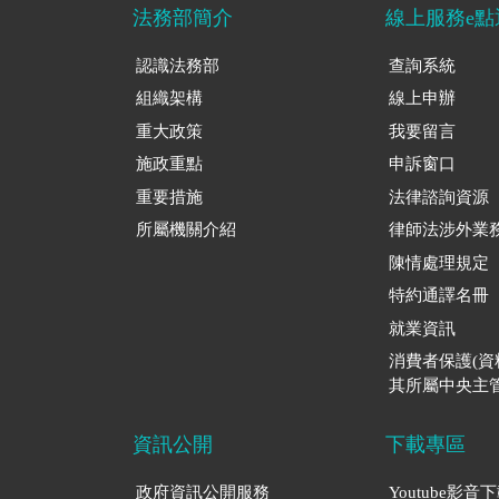
法務部簡介
線上服務e點
認識法務部
查詢系統
組織架構
線上申辦
重大政策
我要留言
施政重點
申訴窗口
重要措施
法律諮詢資源
所屬機關介紹
律師法涉外業
陳情處理規定
特約通譯名冊
就業資訊
消費者保護(
其所屬中央主管
資訊公開
下載專區
政府資訊公開服務
Youtube影音