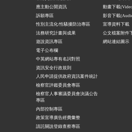
應主動公開資訊
動畫下載(Video
訴願專區
影音下載(Audio
性別主流化/性騷擾防治專區
宣導資料下載
法務研究計畫與成果
公文檔案附件
遊說資訊專區
網站連結圖示
電子公布欄
中英網站專有名詞對照
資訊安全行政規則
人民申請提供政府資訊案件統計
檢察官評鑑委員會專區
檢察官人事審議委員會決議公告
專區
內部控制專區
政策宣導廣告經費彙整
請託關說登錄查察專區