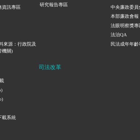
研究報告專區
務資訊專區
中央廉政委員
本部廉政會報
法眼明察獎專
法治QA
資料來源：行政院及
民法成年年齡
機關)
司法改革
下載
)
)
下載系統