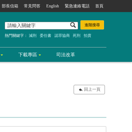
部長信箱
常見問答
English
緊急連絡電話
首頁
熱門關鍵字：
減刑
委任書
認罪協商
死刑
拍賣
下載專區
司法改革
回上一頁