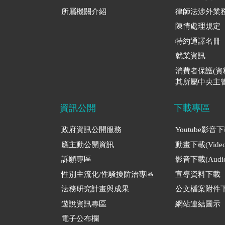
所屬機關介紹
律師法涉外業
陳情處理規定
特約通譯名冊
就業資訊
消費者保護(
其所屬中央主管
資訊公開
下載專區
政府資訊公開服務
Youtube影音
應主動公開資訊
動畫下載(Video
訴願專區
影音下載(Audio
性別主流化/性騷擾防治專區
宣導資料下載
法務研究計畫與成果
公文檔案附件
遊說資訊專區
網站連結圖示
電子公布欄