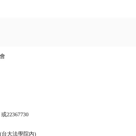
會
22367730
(台大法學院內)