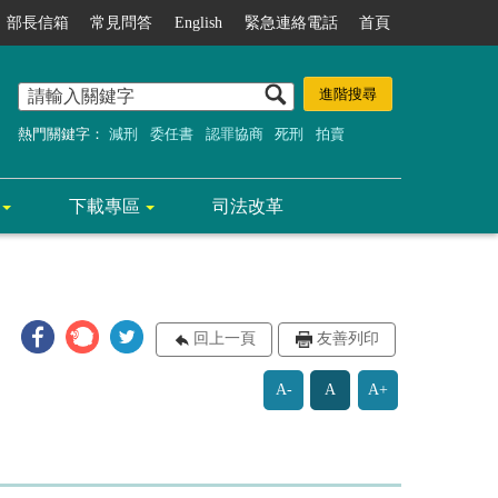
部長信箱
常見問答
English
緊急連絡電話
首頁
熱門關鍵字：
減刑
委任書
認罪協商
死刑
拍賣
下載專區
司法改革
回上一頁
友善列印
A-
A
A+