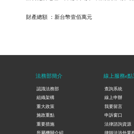
財產總額 ：新台幣壹佰萬元
法務部簡介
線上服務e點
認識法務部
查詢系統
組織架構
線上申辦
重大政策
我要留言
施政重點
申訴窗口
重要措施
法律諮詢資源
所屬機關介紹
律師法涉外業