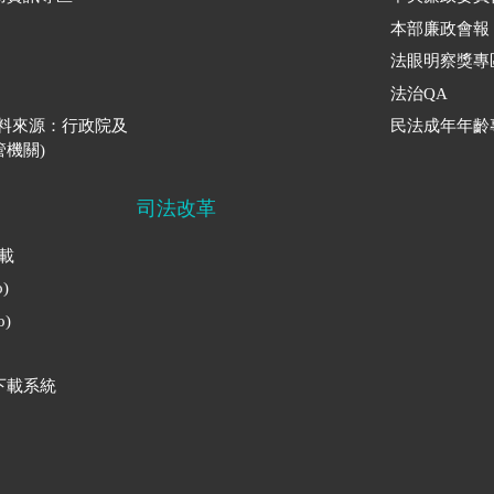
本部廉政會報
法眼明察獎專
法治QA
資料來源：行政院及
民法成年年齡
機關)
司法改革
下載
)
)
下載系統