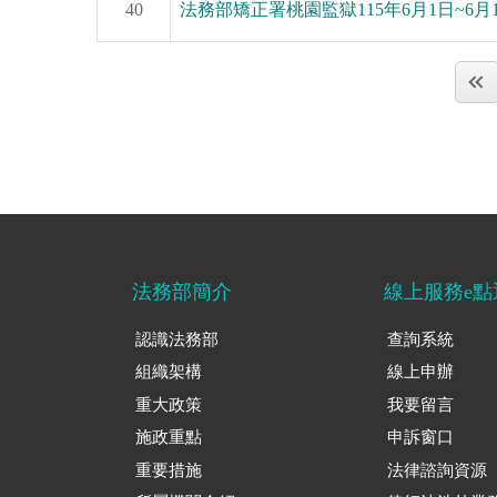
40
法務部矯正署桃園監獄115年6月1日~6
法務部簡介
線上服務e點
認識法務部
查詢系統
組織架構
線上申辦
重大政策
我要留言
施政重點
申訴窗口
重要措施
法律諮詢資源