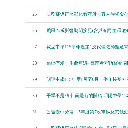
25
法務部矯正署彰化看守所收容人待領金
26
颱風巴威影響期間接見(含與眷同住)業
27
敦品中學115學年度第1次代理教師甄選
28
高牆有愛．生命無遺─臺南看守所醫養園
29
明陽中學115年度1月至6月上半年接受
30
畢業不是結束 而是新的開始 明陽中學11
31
公告臺中分署115年度第7次車輛及其他動產