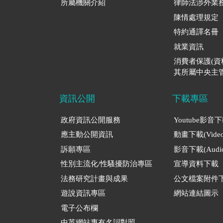
所屬機關介紹
律師法涉外業
陳情處理規定
特約通譯名冊
就業資訊
消費者保護(
其所屬中央主管
資訊公開
下載專區
政府資訊公開服務
Youtube影音
應主動公開資訊
動畫下載(Video
訴願專區
影音下載(Audio
性別主流化/性騷擾防治專區
宣導資料下載
法務研究計畫與成果
公文檔案附件
遊說資訊專區
網站連結圖示
電子公布欄
中英網站專有名詞對照