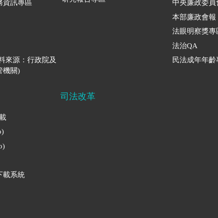
務資訊專區
中央廉政委員
本部廉政會報
法眼明察獎專
法治QA
資料來源：行政院及
民法成年年齡
機關)
司法改革
下載
)
)
下載系統