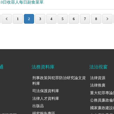
月10日收容人每日副食菜單
1
2
3
4
5
6
7
8
通
法務資料庫
法治視窗
刑事政策與犯罪防治研究論文資
法律資源
料庫
法律推廣
司法保護資料庫
重大犯罪專論
法律人才資料庫
公務員廉政倫
出版品
國家廉政建設
研究報告專區