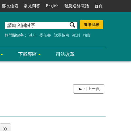
部長信箱
常見問答
English
緊急連絡電話
首頁
熱門關鍵字：
減刑
委任書
認罪協商
死刑
拍賣
下載專區
司法改革
回上一頁