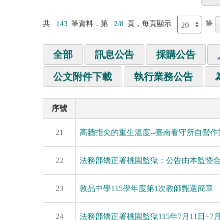
共
143
筆資料，第
2/8
頁，每頁顯示
筆
全部
訊息公告
採購公告
公文附件下載
執行業務公告
序號
21
高牆指尖的重生溫度--臺南看守所自營
22
法務部矯正署桃園監獄：公告由本監暨
23
敦品中學115學年度第1次教師甄選簡章
24
法務部矯正署桃園監獄115年7月11日~