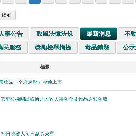
人事公告
政風法律法規
最新消息
不
為民服務
獎勵檢舉拘提
毒品銷燬
公示
標題
作業產品「幸府滿杯」淬鍊上市
合署辦公機關出監所之收容人待領金及物品通知領取
7月20日收容人每日副食菜單