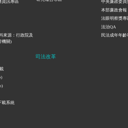
務資訊專區
中央廉政委員
本部廉政會報
法眼明察獎專
法治QA
資料來源：行政院及
民法成年年齡
機關)
司法改革
下載
)
)
下載系統