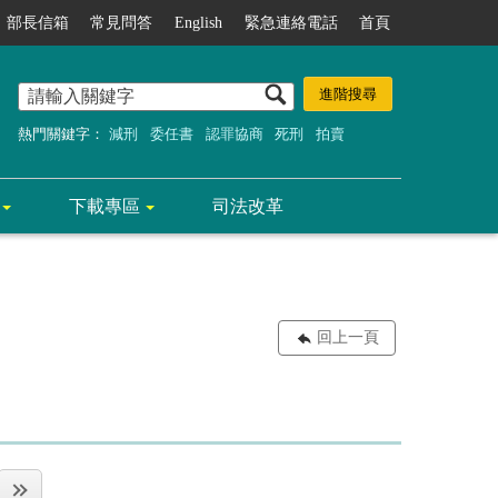
部長信箱
常見問答
English
緊急連絡電話
首頁
熱門關鍵字：
減刑
委任書
認罪協商
死刑
拍賣
下載專區
司法改革
回上一頁