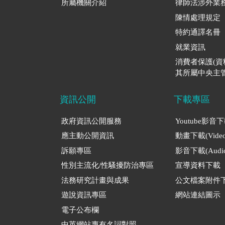
所屬機關介紹
律師法涉外業
陳情處理規定
特約通譯名冊
就業資訊
消費者保護(
其所屬中央主管
資訊公開
下載專區
政府資訊公開服務
Youtube影音
應主動公開資訊
動畫下載(Video
訴願專區
影音下載(Audio
性別主流化/性騷擾防治專區
宣導資料下載
法務研究計畫與成果
公文檔案附件
遊說資訊專區
網站連結圖示
電子公布欄
中英網站專有名詞對照