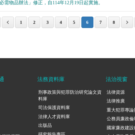
需物品辦法」修正，自114年12月19日起實施。
1
2
3
4
5
6
7
8
通
法務資料庫
法治視窗
刑事政策與犯罪防治研究論文資
法律資源
料庫
法律推廣
司法保護資料庫
重大犯罪專論
法律人才資料庫
公務員廉政倫
出版品
國家廉政建設
研究報告專區