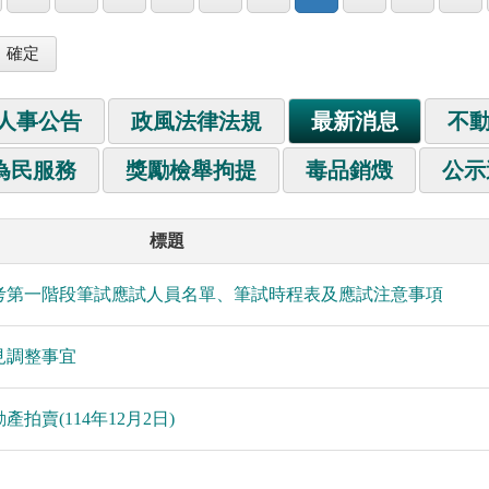
人事公告
政風法律法規
最新消息
不
為民服務
獎勵檢舉拘提
毒品銷燬
公示
標題
招考第一階段筆試應試人員名單、筆試時程表及應試注意事項
見調整事宜
拍賣(114年12月2日)