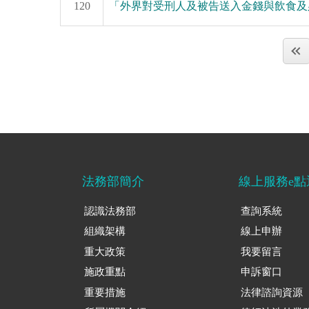
120
「外界對受刑人及被告送入金錢與飲食及必
法務部簡介
線上服務e點
認識法務部
查詢系統
組織架構
線上申辦
重大政策
我要留言
施政重點
申訴窗口
重要措施
法律諮詢資源