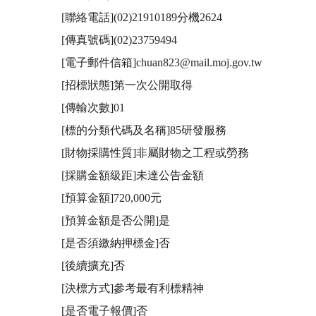
[聯絡電話](02)21910189分機2624

[傳真號碼](02)23759494

[電子郵件信箱]chuan823@mail.moj.gov.tw

[招標狀態]第一次公開取得

[傳輸次數]01

[標的分類代碼及名稱]85研發服務

[財物採購性質]非屬財物之工程或勞務

[採購金額級距]未達公告金額

[預算金額]720,000元

[預算金額是否公開]是

[是否須繳納押標金]否

[後續擴充]否

[決標方式]參考最有利標精神

[是否電子報價]否
