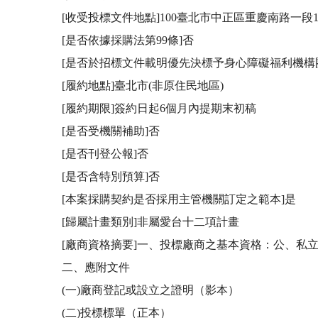
[收受投標文件地點]100臺北市中正區重慶南路一段1
[是否依據採購法第99條]否

[是否於招標文件載明優先決標予身心障礙福利機構團
[履約地點]臺北市(非原住民地區)

[履約期限]簽約日起6個月內提期末初稿

[是否受機關補助]否

[是否刊登公報]否

[是否含特別預算]否

[本案採購契約是否採用主管機關訂定之範本]是

[歸屬計畫類別]非屬愛台十二項計畫

[廠商資格摘要]一、投標廠商之基本資格：公、私
二、應附文件

(一)廠商登記或設立之證明（影本）

(二)投標標單（正本）
