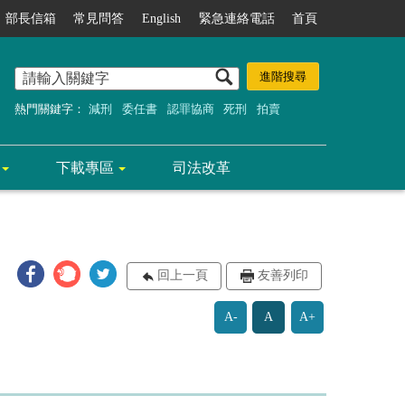
部長信箱
常見問答
English
緊急連絡電話
首頁
熱門關鍵字：
減刑
委任書
認罪協商
死刑
拍賣
下載專區
司法改革
回上一頁
友善列印
A-
A
A+