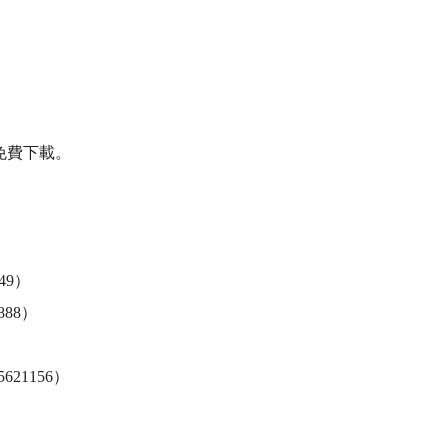
費下載。

9）

88）

1156）
