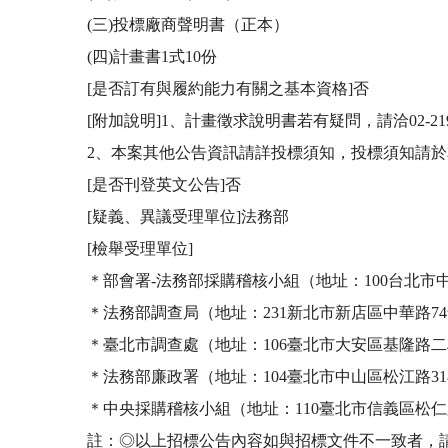
(三)投標廠商聲明書（正本）

(四)計畫書1式10份

[是否訂有與履約能力有關之基本資格]否

[附加說明]1、計畫徵求說明書若有疑問，請洽02-2191
2、本案其他公告資訊請詳投標須知，投標須知請於
[是否刊登英文公告]否

[疑義、異議受理單位]法務部

[檢舉受理單位]

＊部會署-法務部採購稽核小組（地址：100台北市中正區重慶
＊法務部調查局（地址：231新北市新店區中華路74號;新店郵
＊臺北市調查處（地址：106臺北市大安區基隆路二段176
＊法務部廉政署（地址：104臺北市中山區松江路318號7樓;
＊中央採購稽核小組（地址：110臺北市信義區松仁路3號9樓
註：◎以上招標公告內容如與招標文件不一致者，請