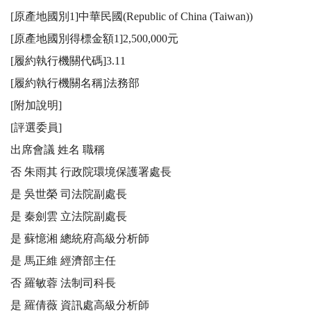
[原產地國別1]中華民國(Republic of China (Taiwan))

[原產地國別得標金額1]2,500,000元

[履約執行機關代碼]3.11

[履約執行機關名稱]法務部

[附加說明] 

[評選委員]

出席會議 姓名 職稱 

否 朱雨其 行政院環境保護署處長 

是 吳世榮 司法院副處長 

是 秦劍雲 立法院副處長 

是 蘇憶湘 總統府高級分析師 

是 馬正維 經濟部主任 

否 羅敏蓉 法制司科長 

是 羅倩薇 資訊處高級分析師 
