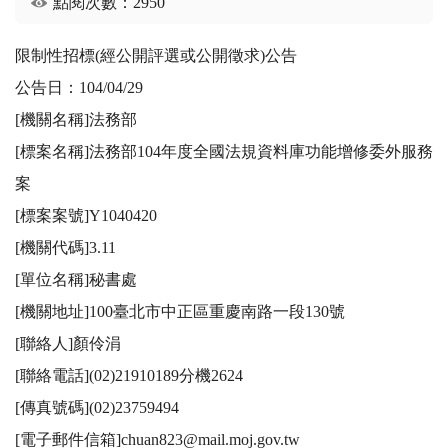
點閱次數：2950
限制性招標(經公開評選或公開徵求)公告

公告日：104/04/29

[機關名稱]法務部

[標案名稱]法務部104年度全國法規資料庫功能增修委外服務
案

[標案案號]Y1040420

[機關代碼]3.11

[單位名稱]秘書處

[機關地址]100臺北市中正區重慶南路一段130號

[聯絡人]顏伶涓

[聯絡電話](02)21910189分機2624

[傳真號碼](02)23759494

[電子郵件信箱]chuan823@mail.moj.gov.tw
