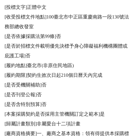
[投標文字]正體中文

[收受投標文件地點]100臺北市中正區重慶南路一段130號法
務部總收發室

[是否依據採購法第99條]否

[是否於招標文件載明優先決標予身心障礙福利機構團體或
庇護工場]否

[履約地點]臺北市(非原住民地區)

[履約期限]契約生效次日起210個日曆天內完成

[是否受機關補助]否

[是否刊登公報]否

[是否含特別預算]否

[本案採購契約是否採用主管機關訂定之範本]是

[歸屬計畫類別]非屬愛台十二項計畫

[廠商資格摘要]一、廠商之基本資格：領有得提供本採購標