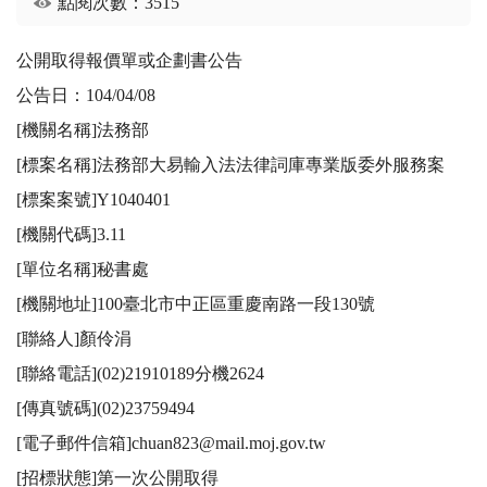
點閱次數：3515
公開取得報價單或企劃書公告

公告日：104/04/08

[機關名稱]法務部

[標案名稱]法務部大易輸入法法律詞庫專業版委外服務案

[標案案號]Y1040401

[機關代碼]3.11

[單位名稱]秘書處

[機關地址]100臺北市中正區重慶南路一段130號

[聯絡人]顏伶涓

[聯絡電話](02)21910189分機2624

[傳真號碼](02)23759494

[電子郵件信箱]chuan823@mail.moj.gov.tw

[招標狀態]第一次公開取得
