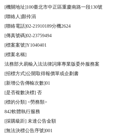
[機關地址]100臺北市中正區重慶南路一段130號

[聯絡人]顏伶涓

[聯絡電話]02-21910189分機2624

[傳真號碼]02-23759494

[標案案號]Y1040401

[標案名稱]

法務部大易輸入法法律詞庫專業版委外服務案

[招標方式]公開取得報價單或企劃書

[新增公告傳輸次數]01

[是否複數決標] 否

[標的分類] <勞務類>

842軟體執行服務

[採購級距] 未達公告金額

[無法決標公告序號]001
