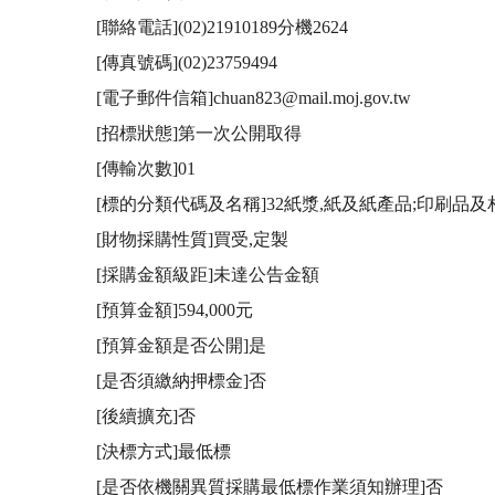
[聯絡電話](02)21910189分機2624

[傳真號碼](02)23759494

[電子郵件信箱]chuan823@mail.moj.gov.tw

[招標狀態]第一次公開取得

[傳輸次數]01

[標的分類代碼及名稱]32紙漿,紙及紙產品;印刷品及
[財物採購性質]買受,定製

[採購金額級距]未達公告金額

[預算金額]594,000元

[預算金額是否公開]是

[是否須繳納押標金]否

[後續擴充]否

[決標方式]最低標

[是否依機關異質採購最低標作業須知辦理]否
