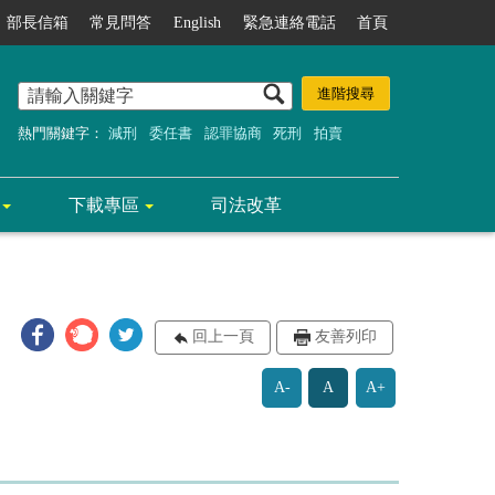
部長信箱
常見問答
English
緊急連絡電話
首頁
熱門關鍵字：
減刑
委任書
認罪協商
死刑
拍賣
下載專區
司法改革
回上一頁
友善列印
A-
A
A+