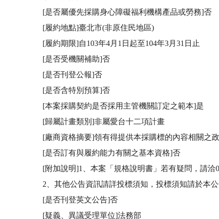
[是否屬優先採購身心障礙福利機構產品或勞務]否

[履約地點]臺北市(非原住民地區)

[履約期限]自103年4月1日起至104年3月31日止

[是否受機關補助]否

[是否刊登公報]否

[是否含特別預算]否

[本案採購契約是否採用主管機關訂定之範本]是

[歸屬計畫類別]非屬愛台十二項計畫

[廠商資格摘要]領有得提供本採購標的內容相關之
[是否訂有與履約能力有關之基本資格]否

[附加說明]1、本案「規格說明書」若有疑問，請洽02-21
2、其他公告資訊請詳投標須知，投標須知請於本公
[是否刊登英文公告]否

[疑義、異議受理單位]法務部
