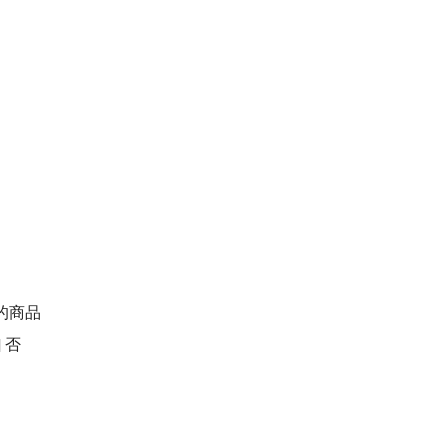
的商品

否
