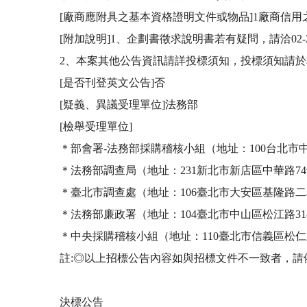
[廠商應附具之基本資格證明文件或物品]1廠商信用
[附加說明]1、企劃書徵求說明書若有疑問，請洽02-219
2、本案其他公告資訊請詳投標須知，投標須知請於
[是否刊登英文公告]否

[疑義、異議受理單位]法務部

[檢舉受理單位]

＊部會署-法務部採購稽核小組（地址：100台北市中正區重慶
＊法務部調查局（地址：231新北市新店區中華路74號;新店郵
＊臺北市調查處（地址：106臺北市大安區基隆路二段176
＊法務部廉政署（地址：104臺北市中山區松江路318號5樓;
＊中央採購稽核小組（地址：110臺北市信義區松仁路3號9樓
註:◎以上招標公告內容如與招標文件不一致者，請依
決標公告
