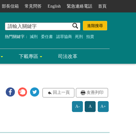
部長信箱
常見問答
English
緊急連絡電話
首頁
熱門關鍵字：
減刑
委任書
認罪協商
死刑
拍賣
下載專區
司法改革
回上一頁
友善列印
A-
A
A+