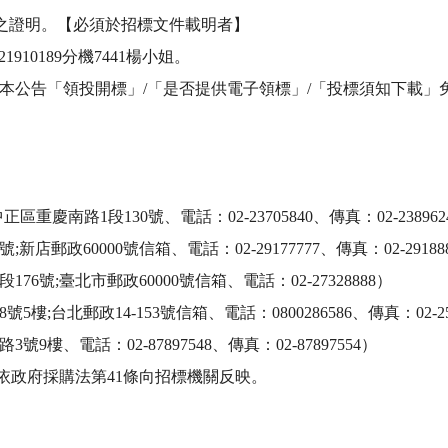
之證明。【必須於招標文件載明者】

10189分機7441楊小姐。

本公告「領投開標」/「是否提供電子領標」/「投標須知下載」免
南路1段130號、電話：02-23705840、傳真：02-2389624
政60000號信箱、電話：02-29177777、傳真：02-291888
號;臺北市郵政60000號信箱、電話：02-27328888）

台北郵政14-153號信箱、電話：0800286586、傳真：02-2562
、電話：02-87897548、傳真：02-87897554）

政府採購法第41條向招標機關反映。
