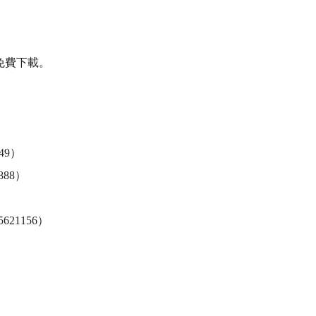
費下載。

9）

88）

1156）
