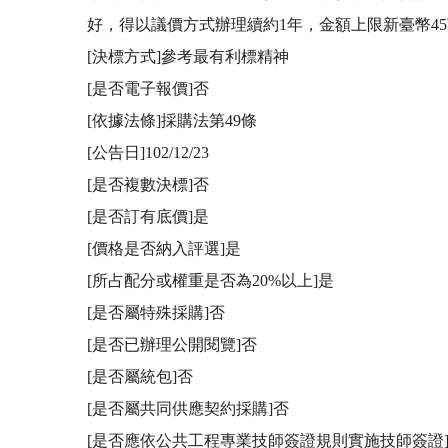
好，得以議價方式辦理續約1年，金額上限新臺幣45萬5
[決標方式]參考最有利標精神

[是否電子報價]否

[依據法條]採購法第49條

[公告日]102/12/23

[是否複數決標]否

[是否訂有底價]是

[價格是否納入評選]是

[所占配分或權重是否為20%以上]是

[是否屬特殊採購]否

[是否已辦理公開閱覽]否

[是否屬統包]否

[是否屬共同供應契約採購]否

[是否應依公共工程專業技師簽證規則實施技師簽證]