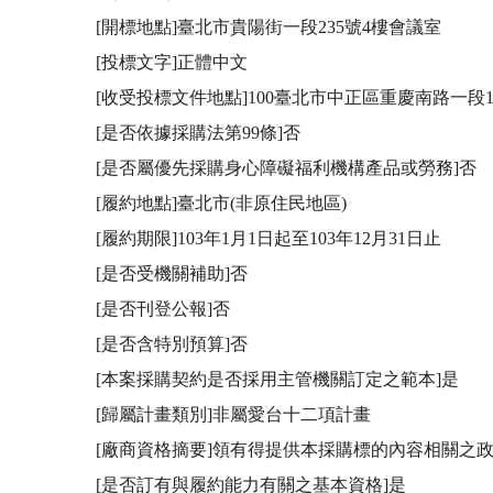
[開標地點]臺北市貴陽街一段235號4樓會議室

[投標文字]正體中文

[收受投標文件地點]100臺北市中正區重慶南路一段1
[是否依據採購法第99條]否

[是否屬優先採購身心障礙福利機構產品或勞務]否

[履約地點]臺北市(非原住民地區)

[履約期限]103年1月1日起至103年12月31日止

[是否受機關補助]否

[是否刊登公報]否

[是否含特別預算]否

[本案採購契約是否採用主管機關訂定之範本]是

[歸屬計畫類別]非屬愛台十二項計畫

[廠商資格摘要]領有得提供本採購標的內容相關之
[是否訂有與履約能力有關之基本資格]是
