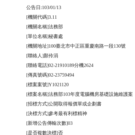
公告日:103/01/13

[機關代碼]3.11

[機關名稱]法務部

[單位名稱]秘書處

[機關地址]100臺北市中正區重慶南路一段130號

[聯絡人]顏伶涓

[聯絡電話]02-21910189分機2624

[傳真號碼]02-23759494

[標案案號]Y1021120

[標案名稱]法務部103年度電腦機房基礎設施維護案

[招標方式]公開取得報價單或企劃書

[決標方式]參考最有利標精神

[新增公告傳輸次數]03

[是否複數決標]否
