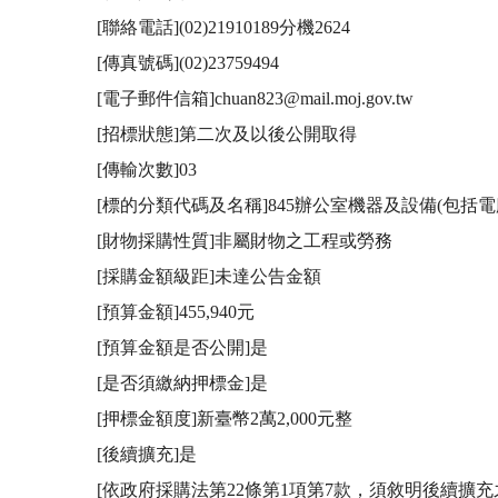
[聯絡電話](02)21910189分機2624

[傳真號碼](02)23759494

[電子郵件信箱]chuan823@mail.moj.gov.tw

[招標狀態]第二次及以後公開取得

[傳輸次數]03

[標的分類代碼及名稱]845辦公室機器及設備(包括電
[財物採購性質]非屬財物之工程或勞務

[採購金額級距]未達公告金額

[預算金額]455,940元

[預算金額是否公開]是

[是否須繳納押標金]是

[押標金額度]新臺幣2萬2,000元整

[後續擴充]是

[依政府採購法第22條第1項第7款，須敘明後續