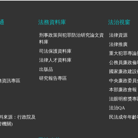
通
法務資料庫
法治視窗
刑事政策與犯罪防治研究論文資
法律資源
料庫
法律推廣
司法保護資料庫
重大犯罪專論
法律人才資料庫
公務員廉政倫
出版品
國家廉政建設
研究報告專區
務資訊專區
中央廉政委員
本部廉政會報
法眼明察獎專
法治QA
資料來源：行政院及
民法成年年齡
機關)