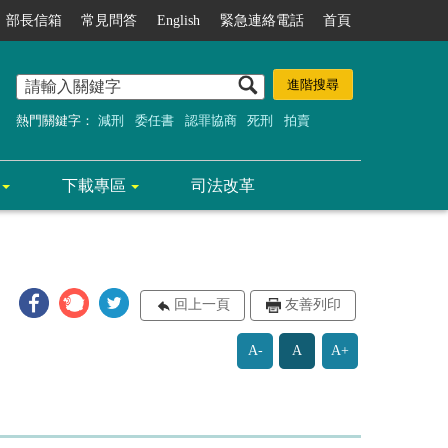
部長信箱
常見問答
English
緊急連絡電話
首頁
熱門關鍵字：
減刑
委任書
認罪協商
死刑
拍賣
下載專區
司法改革
回上一頁
友善列印
A-
A
A+