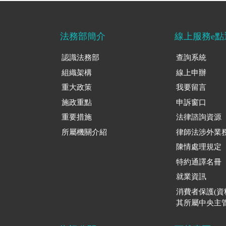
法務部簡介
線上服務e點
認識法務部
查詢系統
組織架構
線上申辦
重大政策
我要留言
施政重點
申訴窗口
重要措施
法律諮詢資源
所屬機關介紹
律師法涉外業
陳情處理規定
特約通譯名冊
就業資訊
消費者保護(
其所屬中央主管