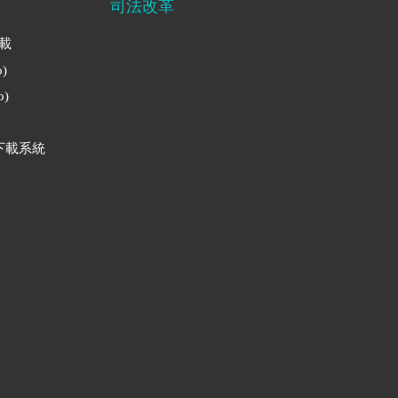
司法改革
下載
)
)
下載系統