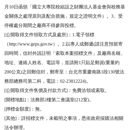
月10日函頒「國立大專院校組設之財團法人基金會與校務基
金關係之處理原則及配合措施」規定之證明文件）。3、受
停權處分期間之廠商不得參與投標。 

[公開取得文件領取方式及處所]：1.電子領標
（http://www.geps.gov.tw）。2.以專人或郵遞(請注意預留寄
回時間，信封外請註明「索取本案招標文件」及廠商名稱、
地址、連絡人姓名、電話等，並請附1只貼足郵資(重量約
200公克)之回郵信封，郵寄至：台北市重慶南路1段130號法
務部總務司第二科，電話：02-23812224)。 

[公開取得文件售價及付款方式]：免費洽領或索取。 

[開標地點]：法務部2樓第二會議室(212室)。 

[押標金額度]：無。 

[其他]：詳招標文件，未載明之事項，悉依政府採購法相關
法令辦理。
