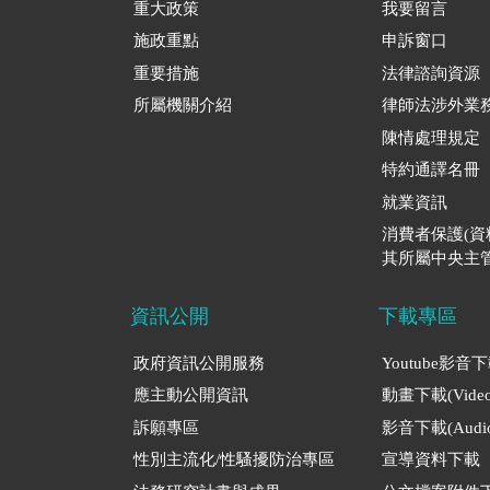
重大政策
我要留言
施政重點
申訴窗口
重要措施
法律諮詢資源
所屬機關介紹
律師法涉外業
陳情處理規定
特約通譯名冊
就業資訊
消費者保護(
其所屬中央主管
資訊公開
下載專區
政府資訊公開服務
Youtube影音
應主動公開資訊
動畫下載(Video
訴願專區
影音下載(Audio
性別主流化/性騷擾防治專區
宣導資料下載