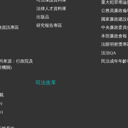
司法保護資料庫
重大犯罪專論
法律人才資料庫
公務員廉政倫
出版品
國家廉政建設
研究報告專區
務資訊專區
中央廉政委員
本部廉政會報
法眼明察獎專
法治QA
資料來源：行政院及
民法成年年齡
機關)
司法改革
下載
)
)