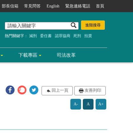
部長信箱
常見問答
English
緊急連絡電話
首頁
熱門關鍵字：
減刑
委任書
認罪協商
死刑
拍賣
下載專區
司法改革
回上一頁
友善列印
A-
A
A+