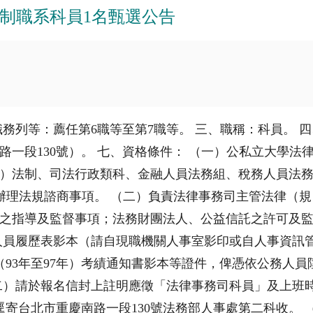
制職系科員1名甄選公告
務列等：薦任第6職等至第7職等。 三、職稱：科員。 四
一段130號）。 七、資格條件： （一）公私立大學法
）法制、司法行政類科、金融人員法務組、稅務人員法
）辦理法規諮商事項。 （二）負責法律事務司主管法律（
之指導及監督事項；法務財團法人、公益信託之許可及監
人員履歷表影本（請自現職機關人事室影印或自人事資訊
（93年至97年）考績通知書影本等證件，俾憑依公務人
二）請於報名信封上註明應徵「法律事務司科員」及上班
）逕寄台北市重慶南路一段130號法務部人事處第二科收。