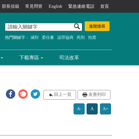
部長信箱
常見問答
English
緊急連絡電話
首頁
熱門關鍵字：
減刑
委任書
認罪協商
死刑
拍賣
下載專區
司法改革
回上一頁
友善列印
A-
A
A+