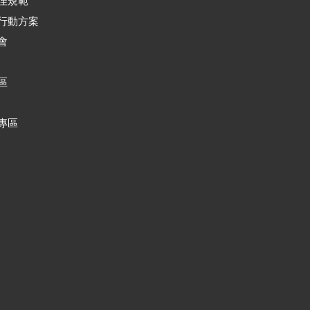
理規範
行動方案
會
區
專區