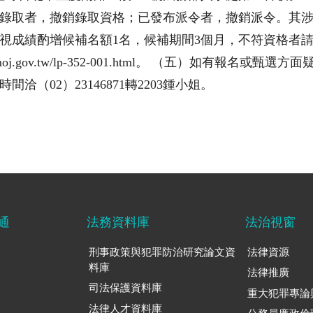
錄取者，撤銷錄取資格；已發布派令者，撤銷派令。其涉
視成績酌增候補名額1名，候補期間3個月，不符資格者
j.gov.tw/lp-352-001.html。 （五）如有報名或甄選
（02）23146871轉2203鍾小姐。
通
法務資料庫
法治視窗
刑事政策與犯罪防治研究論文資
法律資源
料庫
法律推廣
司法保護資料庫
重大犯罪專論
法律人才資料庫