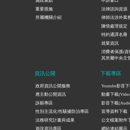
施政重點
申訴窗口
重要措施
法律諮詢資源
所屬機關介紹
律師法涉外業
陳情處理規定
特約通譯名冊
就業資訊
消費者保護(
其所屬中央主管
資訊公開
下載專區
政府資訊公開服務
Youtube影音
應主動公開資訊
動畫下載(Video
訴願專區
影音下載(Audio
性別主流化/性騷擾防治專區
宣導資料下載
法務研究計畫與成果
公文檔案附件
遊說資訊專區
網站連結圖示