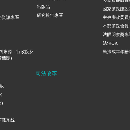
公務員廉政倫
出版品
國家廉政建設
研究報告專區
務資訊專區
中央廉政委員
本部廉政會報
法眼明察獎專
法治QA
資料來源：行政院及
民法成年年齡
機關)
司法改革
下載
)
)
下載系統