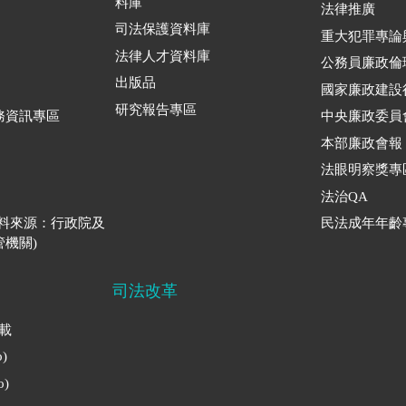
料庫
法律推廣
司法保護資料庫
重大犯罪專論
法律人才資料庫
公務員廉政倫
出版品
國家廉政建設
研究報告專區
務資訊專區
中央廉政委員
本部廉政會報
法眼明察獎專
法治QA
資料來源：行政院及
民法成年年齡
機關)
司法改革
下載
)
)