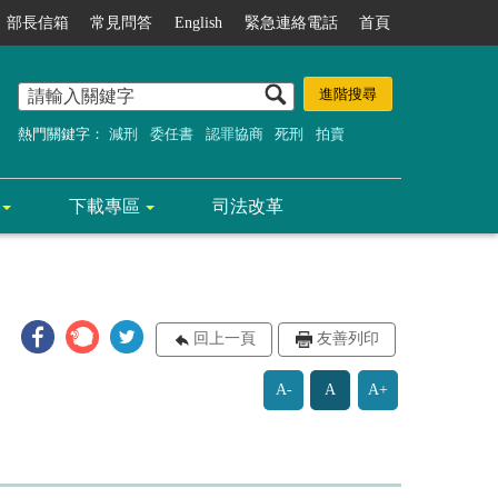
部長信箱
常見問答
English
緊急連絡電話
首頁
熱門關鍵字：
減刑
委任書
認罪協商
死刑
拍賣
下載專區
司法改革
回上一頁
友善列印
A-
A
A+