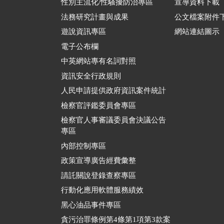
性別主流化/性騷擾防治專區
宣導資料下載
法務研究計畫與成果
公文檔案附件
遊說資訊專區
網站連結圖示
電子公布欄
中英網站專有名詞對照
資訊安全行政規則
人民申請提供政府資訊案件統計
檢察官評鑑委員會專區
檢察官人事審議委員會決議公告
專區
內部控制專區
政策宣導廣告經費彙整
請託關說登錄查察專區
行動化應用軟體服務績效
黑心油品事件專區
貪污治罪條例第4條第1項第3款案