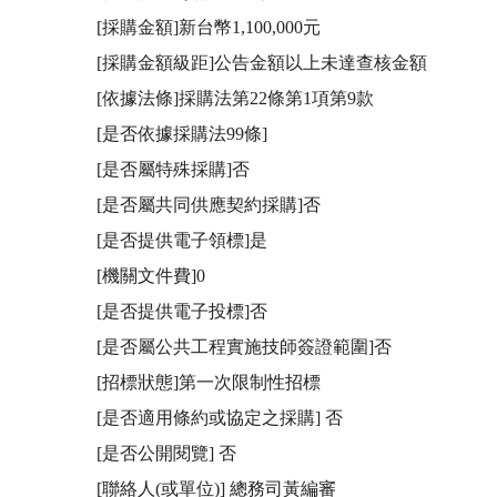
[採購金額]新台幣1,100,000元

[採購金額級距]公告金額以上未達查核金額

[依據法條]採購法第22條第1項第9款

[是否依據採購法99條]

[是否屬特殊採購]否

[是否屬共同供應契約採購]否

[是否提供電子領標]是

[機關文件費]0

[是否提供電子投標]否

[是否屬公共工程實施技師簽證範圍]否

[招標狀態]第一次限制性招標

[是否適用條約或協定之採購] 否

[是否公開閱覽] 否

[聯絡人(或單位)] 總務司黃編審
