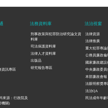
通
法務資料庫
法治視窗
刑事政策與犯罪防治研究論文資
法律資源
料庫
法律推廣
司法保護資料庫
重大犯罪專論
法律人才資料庫
公務員廉政倫
出版品
國家廉政建設
研究報告專區
務資訊專區
中央廉政委員
本部廉政會報
法眼明察獎專
法治QA
資料來源：行政院及
民法成年年齡
機關)