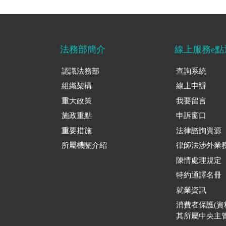
法務部簡介
線上服務e點
認識法務部
查詢系統
組織架構
線上申辦
重大政策
我要留言
施政重點
申訴窗口
重要措施
法律諮詢資源
所屬機關介紹
律師法涉外業
陳情處理規定
特約通譯名冊
就業資訊
消費者保護(
其所屬中央主管