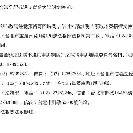
合法登記或設立營業之證明文件者。 

以專人或郵遞(請注意預留寄回時間，信封外請註明「索取本案招標
台北市重慶南路1段130號法務部總務司第二科，電話：02-23812
。 

公告金額之採購不適用申訴制度）之採購申訴審議委員會名稱、地
7897523。 

87897548、傳真：（02）87897554，地址：台北市信義
：（02）23896249，地址：台北市重慶南路1段130號。 

部，電話：（02）23752246、信箱：台北市郵政14-153號
328888、信箱：台北市郵政60000號信箱。 

購法相關法令辦理。