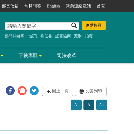
部長信箱
常見問答
English
緊急連絡電話
首頁
熱門關鍵字：
減刑
委任書
認罪協商
死刑
拍賣
下載專區
司法改革
回上一頁
友善列印
A-
A
A+