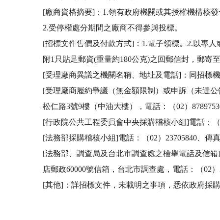
[廠商資格摘要]：1.領有政府機關或其授權機構核發
2.受停權處分期間之廠商不得參與投標。 

[招標文件售價及付款方式]：1.電子領標。2.
附1只貼足郵資(重量約180公克)之回郵信封，郵寄至：
[受理廠商異議之機關名稱、地址及電話]：同招標機關
[受理廠商履約爭議（無金額限制）或申訴（未達
松仁路3號9樓（中油大樓），電話：（02）87897530、8
[行政院公共工程委員會中央採購稽核小組]電話：（02）
[法務部採購稽核小組]電話：（02）23705840、傳真
[法務部、調查局及台北市調查處之檢舉電話及信箱]：法務
店郵政60000號信箱，台北市調查處，電話：（02）27
[其他]：詳招標文件，未載明之事項，悉依政府採