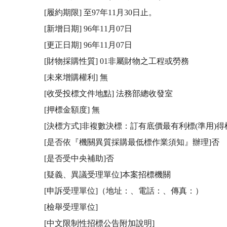
[履約期限] 至97年11月30日止。 

[新增日期] 96年11月07日

[更正日期] 96年11月07日

[財物採購性質] 01非屬財物之工程或勞務

[未來增購權利] 無

[收受投標文件地點] 法務部總收發室

[押標金額度] 無

[決標方式]非複數決標：訂有底價最有利標(準用)得標
[是否依『機關異質採購最低標作業須知』辦理]否

[是否受中央補助]否

[疑義、異議受理單位]本案招標機關 

[申訴受理單位]（地址：、電話：、傳真：）

[檢舉受理單位]

[中文限制性招標公告附加說明]
