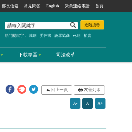
部長信箱
常見問答
English
緊急連絡電話
首頁
熱門關鍵字：
減刑
委任書
認罪協商
死刑
拍賣
下載專區
司法改革
回上一頁
友善列印
A-
A
A+