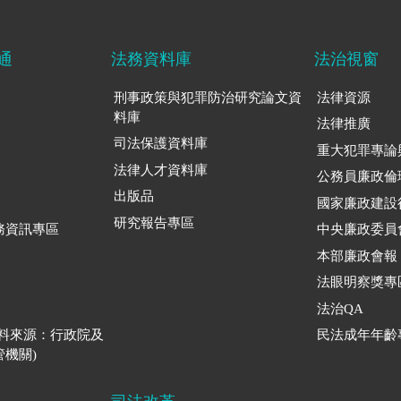
通
法務資料庫
法治視窗
刑事政策與犯罪防治研究論文資
法律資源
料庫
法律推廣
司法保護資料庫
重大犯罪專論
法律人才資料庫
公務員廉政倫
出版品
國家廉政建設
研究報告專區
務資訊專區
中央廉政委員
本部廉政會報
法眼明察獎專
法治QA
資料來源：行政院及
民法成年年齡
機關)