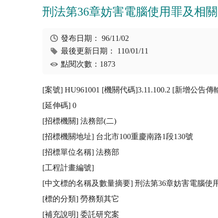
刑法第36章妨害電腦使用罪及相
發布日期：
96/11/02
最後更新日期：
110/01/11
點閱次數：1873
[案號] HU961001 [機關代碼]3.11.100.2 [新增公告
[延伸碼] 0

[招標機關] 法務部(二) 

[招標機關地址] 台北市100重慶南路1段130號

[招標單位名稱] 法務部

[工程計畫編號] 

[中文標的名稱及數量摘要] 刑法第36章妨害電腦
[標的分類] 勞務類其它

[補充說明] 委託研究案
