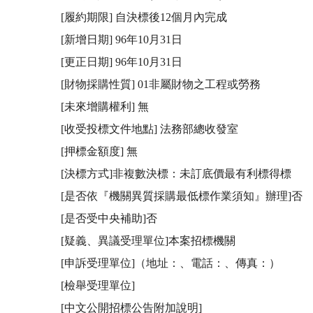
[履約期限] 自決標後12個月內完成 

[新增日期] 96年10月31日

[更正日期] 96年10月31日

[財物採購性質] 01非屬財物之工程或勞務

[未來增購權利] 無

[收受投標文件地點] 法務部總收發室

[押標金額度] 無

[決標方式]非複數決標：未訂底價最有利標得標

[是否依『機關異質採購最低標作業須知』辦理]否

[是否受中央補助]否

[疑義、異議受理單位]本案招標機關 

[申訴受理單位]（地址：、電話：、傳真：）

[檢舉受理單位]

[中文公開招標公告附加說明]
