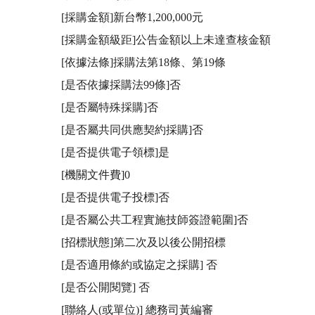
[採購金額]新台幣1,200,000元

[採購金額級距]公告金額以上未達查核金額

[依據法條]採購法第18條、第19條

[是否依據採購法99條]否

[是否屬特殊採購]否

[是否屬共同供應契約採購]否

[是否提供電子領標]是

[機關文件費]0

[是否提供電子投標]否

[是否屬公共工程實施技師簽證範圍]否

[招標狀態]第二次及以後公開招標

[是否適用條約或協定之採購] 否

[是否公開閱覽] 否

[聯絡人(或單位)] 總務司黃編審
