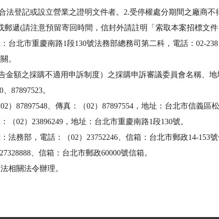
發合法登記或設立營業之證明文件者。2.受停權處分期間之廠商不得
以專人或郵遞(請注意預留寄回時間，信封外請註明「索取本案招標
台北市重慶南路1段130號法務部總務司第二科，電話：02-23812
。 

公告金額之採購不適用申訴制度）之採購申訴審議委員會名稱、地
7897523。 

87897548、傳真：（02）87897554，地址：台北市信義
：（02）23896249，地址：台北市重慶南路1段130號。 

部，電話：（02）23752246、信箱：台北市郵政14-153號
328888、信箱：台北市郵政60000號信箱。 

購法相關法令辦理。