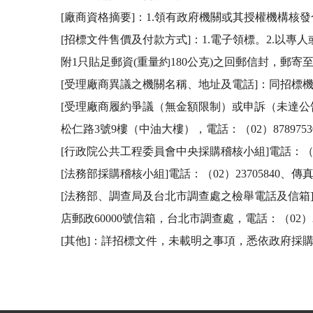
[廠商資格摘要]：1.領有政府機關或其授權機構核
[招標文件售價及付款方式]：1.電子領標。2.
附1只貼足郵資(重量約180公克)之回郵信封，郵寄至：
[受理廠商異議之機關名稱、地址及電話]：同招標機關
[受理廠商履約爭議（無金額限制）或申訴（未達
松仁路3號9樓（中油大樓），電話：（02）87897530、8
[行政院公共工程委員會中央採購稽核小組]電話：（02）
[法務部採購稽核小組]電話：（02）23705840、傳真
[法務部、調查局及台北市調查處之檢舉電話及信箱]：法務
店郵政60000號信箱，台北市調查處，電話：（02）27
[其他]：詳招標文件，未載明之事項，悉依政府採