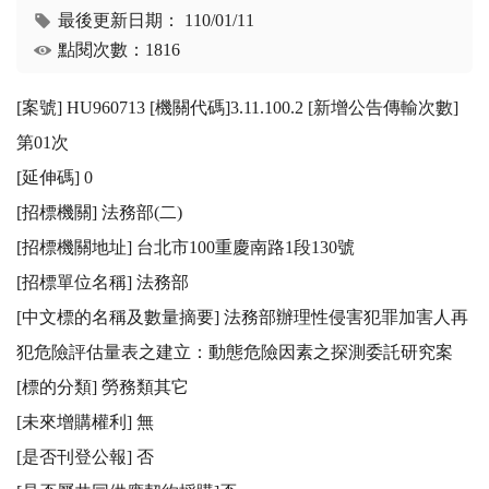
最後更新日期：
110/01/11
點閱次數：1816
[案號] HU960713 [機關代碼]3.11.100.2 [新增公告傳輸次數]
第01次

[延伸碼] 0

[招標機關] 法務部(二)

[招標機關地址] 台北市100重慶南路1段130號

[招標單位名稱] 法務部

[中文標的名稱及數量摘要] 法務部辦理性侵害犯罪加害人再
犯危險評估量表之建立：動態危險因素之探測委託研究案

[標的分類] 勞務類其它

[未來增購權利] 無

[是否刊登公報] 否 
