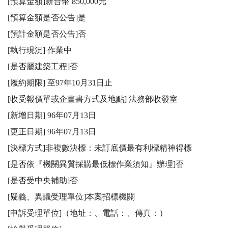
[預算金額]新台幣 850,000元

[預算金額是否公告]是

[預計金額是否公告]否

[執行現況] 作業中

[是否屬建築工程]否

[履約期限] 至97年10月31日止

[收受報價單或企畫書方式及地點] 法務部收發室

[新增日期] 96年07月13日

[更正日期] 96年07月13日

[決標方式]非複數決標：未訂底價最有利標精神得標

[是否依『機關異質採購最低標作業須知』辦理]否

[是否受中央補助]否

[疑義、異議受理單位]本案招標機關 

[申訴受理單位]（地址：、電話：、傳真：）
