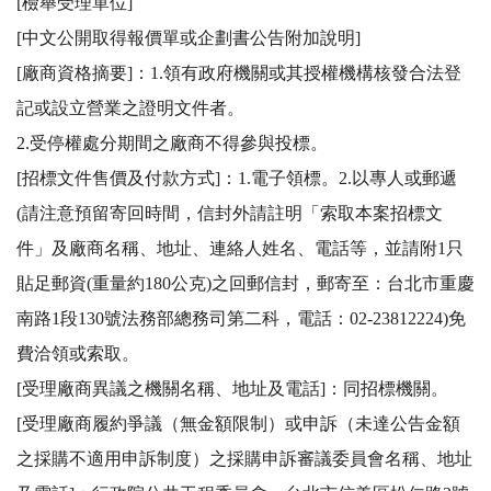
[檢舉受理單位]

[中文公開取得報價單或企劃書公告附加說明]

[廠商資格摘要]：1.領有政府機關或其授權機構核發合法登
記或設立營業之證明文件者。 

2.受停權處分期間之廠商不得參與投標。 

[招標文件售價及付款方式]：1.電子領標。2.以專人或郵遞
(請注意預留寄回時間，信封外請註明「索取本案招標文
件」及廠商名稱、地址、連絡人姓名、電話等，並請附1只
貼足郵資(重量約180公克)之回郵信封，郵寄至：台北市重慶
南路1段130號法務部總務司第二科，電話：02-23812224)免
費洽領或索取。 

[受理廠商異議之機關名稱、地址及電話]：同招標機關。 

[受理廠商履約爭議（無金額限制）或申訴（未達公告金額
之採購不適用申訴制度）之採購申訴審議委員會名稱、地址