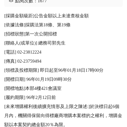
點閱次數：1677
[採購金額級距]公告金額以上未達查核金額

[依據法條]採購法第18條、第19條

[招標狀態]第一次公開招標

[聯絡人(或單位)] 總務司郭先生

[電話] 02-23812224

[傳真] 02-23759494

[領標及投標期限] 即日起至96年01月18日17時00分

[開標日期] 96年01月19日09時30分

[開標地點]本部4樓421會議室

[履約期限] 96年2月12日前

[未來增購權利後續擴充情形及上限之陳述:]於決標日起6個
月內，機關得保留向得標廠商增購本案標的之權利，增購金
額以本案契約總金額20％為限。
