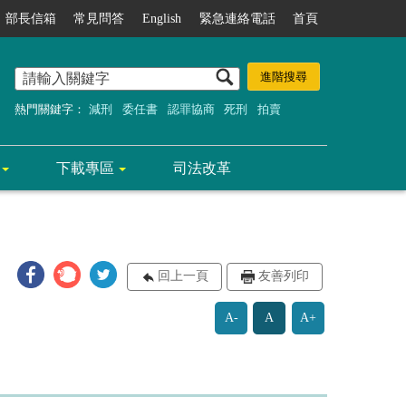
部長信箱
常見問答
English
緊急連絡電話
首頁
熱門關鍵字：
減刑
委任書
認罪協商
死刑
拍賣
下載專區
司法改革
回上一頁
友善列印
A-
A
A+