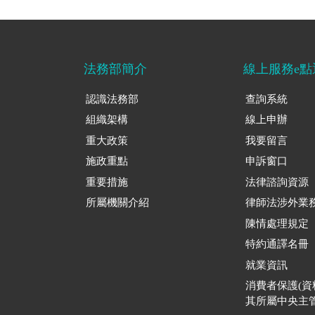
法務部簡介
線上服務e點
認識法務部
查詢系統
組織架構
線上申辦
重大政策
我要留言
施政重點
申訴窗口
重要措施
法律諮詢資源
所屬機關介紹
律師法涉外業
陳情處理規定
特約通譯名冊
就業資訊
消費者保護(
其所屬中央主管