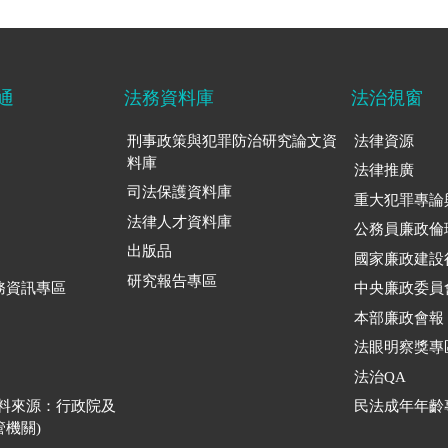
通
法務資料庫
法治視窗
刑事政策與犯罪防治研究論文資
法律資源
料庫
法律推廣
司法保護資料庫
重大犯罪專論
法律人才資料庫
公務員廉政倫
出版品
國家廉政建設
研究報告專區
務資訊專區
中央廉政委員
本部廉政會報
法眼明察獎專
法治QA
資料來源：行政院及
民法成年年齡
機關)