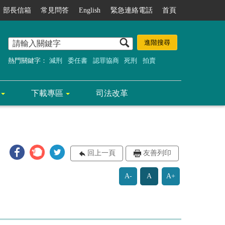
部長信箱
常見問答
English
緊急連絡電話
首頁
熱門關鍵字：
減刑
委任書
認罪協商
死刑
拍賣
下載專區
司法改革
回上一頁
友善列印
A-
A
A+