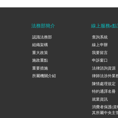
法務部簡介
線上服務e點
認識法務部
查詢系統
組織架構
線上申辦
重大政策
我要留言
施政重點
申訴窗口
重要措施
法律諮詢資源
所屬機關介紹
律師法涉外業
陳情處理規定
特約通譯名冊
就業資訊
消費者保護(
其所屬中央主管