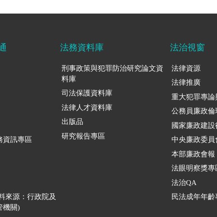
通
法務資料庫
法治視窗
刑事政策與犯罪防治研究論文資
法律資源
料庫
法律推廣
司法保護資料庫
重大犯罪專論
法律人才資料庫
公務員廉政倫
出版品
國家廉政建設
研究報告專區
務資訊專區
中央廉政委員
本部廉政會報
法眼明察獎專
法治QA
資料來源：行政院及
民法成年年齡
機關)