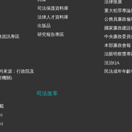
法律推廣
司法保護資料庫
重大犯罪專論
法律人才資料庫
公務員廉政倫
出版品
國家廉政建設
研究報告專區
務資訊專區
中央廉政委員
本部廉政會報
法眼明察獎專
法治QA
資料來源：行政院及
民法成年年齡
機關)
司法改革
下載
)
)