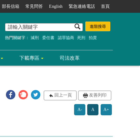
部長信箱
常見問答
English
緊急連絡電話
首頁
熱門關鍵字：
減刑
委任書
認罪協商
死刑
拍賣
下載專區
司法改革
回上一頁
友善列印
A-
A
A+