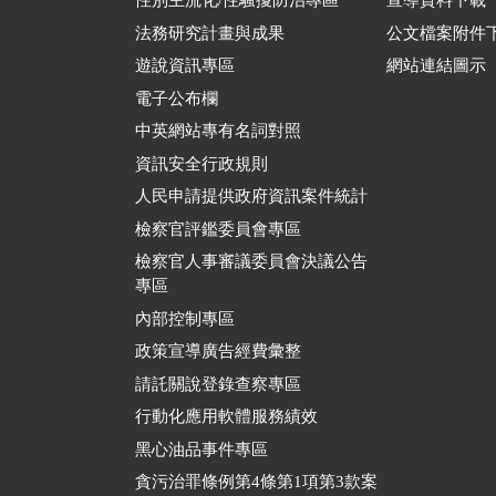
性別主流化/性騷擾防治專區
宣導資料下載
法務研究計畫與成果
公文檔案附件
遊說資訊專區
網站連結圖示
電子公布欄
中英網站專有名詞對照
資訊安全行政規則
人民申請提供政府資訊案件統計
檢察官評鑑委員會專區
檢察官人事審議委員會決議公告
專區
內部控制專區
政策宣導廣告經費彙整
請託關說登錄查察專區
行動化應用軟體服務績效
黑心油品事件專區
貪污治罪條例第4條第1項第3款案