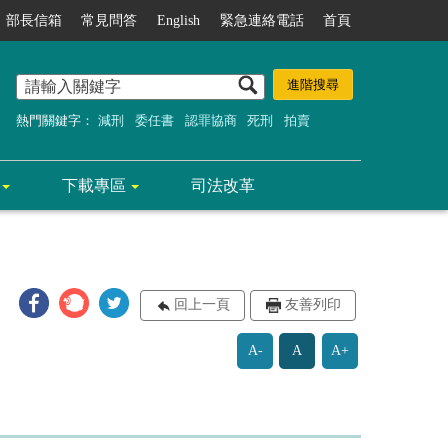
部長信箱
常見問答
English
緊急連絡電話
首頁
熱門關鍵字：
減刑
委任書
認罪協商
死刑
拍賣
下載專區
司法改革
回上一頁
友善列印
A-
A
A+