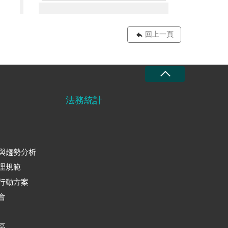
12附表3-2：105年5月至115年4月貪瀆案件定罪率摘要圖.
11附表4-1
回上一頁
法務統計
與趨勢分析
理規範
行動方案
會
區