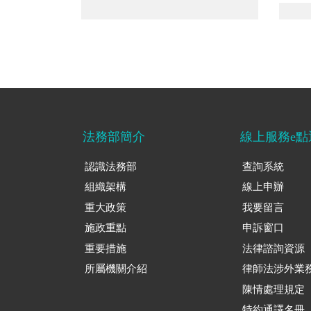
01附表1：本方案實施後貪瀆案件偵辦成果統計表【累計202個月】
14附表5
法務部簡介
線上服務e點
認識法務部
查詢系統
組織架構
線上申辦
重大政策
我要留言
施政重點
申訴窗口
重要措施
法律諮詢資源
所屬機關介紹
律師法涉外業
陳情處理規定
特約通譯名冊