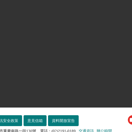
訊安全政策
意見信箱
資料開放宣告
市重慶南路一段130號 電話：(02)2191-0189
交通資訊
辦公時間