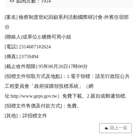
點閱次數：1924
[案名] 檢察制度世紀回顧系列活動國際研討會-外賓住宿部
分

[聯絡人(或單位)] 總務司周小姐

[電話] 23146871#2624

[傳真] 23759494

[截止收件期限] 95年06月26日17時00分

[招標文件領取方式及地點]：1.電子領標：請至行政院公共
工程委員會「政府採購領投標系統」（網
址:http://www.geps.gov.tw）免費下載。2.親自或郵遞領標。 

[招標文件售價及付款方式]：免費。 

[其他]：詳招標文件
回上一頁