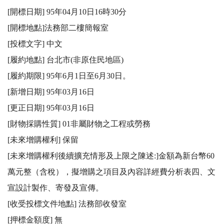
[開標日期] 95年04月10日16時30分

[開標地點]法務部二樓簡報室 

[投標文字] 中文 

[履約地點] 台北市(非原住民地區) 

[履約期限] 95年6月1日至6月30日。 

[新增日期] 95年03月16日

[更正日期] 95年03月16日

[財物採購性質] 01非屬財物之工程或勞務

[未來增購權利] 保留

[未來增購權利後續擴充情形及上限之陳述:]金額為新台幣60
萬元整（含稅），擬增購之項目及內容詳經費分析表四、文
宣設計製作、寄發及宣傳。

[收受投標文件地點] 法務部收發室

[押標金額度] 無
