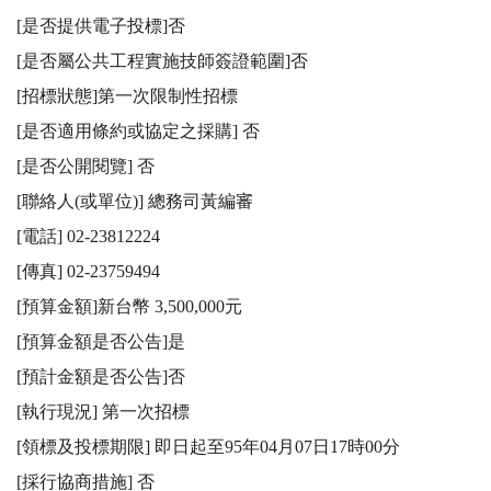
[是否提供電子投標]否

[是否屬公共工程實施技師簽證範圍]否

[招標狀態]第一次限制性招標

[是否適用條約或協定之採購] 否

[是否公開閱覽] 否

[聯絡人(或單位)] 總務司黃編審

[電話] 02-23812224

[傳真] 02-23759494

[預算金額]新台幣 3,500,000元

[預算金額是否公告]是

[預計金額是否公告]否

[執行現況] 第一次招標

[領標及投標期限] 即日起至95年04月07日17時00分

[採行協商措施] 否
