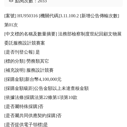
點閱次數：2033
[案號] HU950316 [機關代碼]3.11.100.2 [新增公告傳輸次數]
第01次

[中文標的名稱及數量摘要] 法務部檢察制度世紀回顧文物展
委託服務設計競賽案

[是否刊登公報] 是 

[標的分類] 勞務類其它

[補充說明] 服務設計競賽

[採購金額]新台幣4,100,000元

[採購金額級距]公告金額以上未達查核金額

[依據法條]採購法第22條第1項第10款

[是否屬特殊採購]否

[是否屬共同供應契約採購]否

[是否提供電子領標]是
