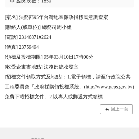
點閱次數：1850
[案名] 法務部95年台灣地區廉政指標民意調查案

[聯絡人(或單位)] 總務司周小姐

[電話] 23146871#2624

[傳真] 23759494

[領標及投標期限] 95年03月10日17時00分

[收受企畫書地點] 法務部總收發室

[招標文件領取方式及地點]：1.電子領標，請至行政院公共
工程委員會「政府採購領投標系統」(http://www.geps.gov.tw)
免費下載招標文件。2.以專人或郵遞方式領標
回上一頁