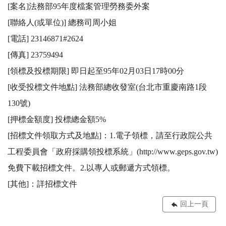
[案名]法務部95年度檔案管理勞務委外案

[聯絡人(或單位)] 總務司周小姐

[電話] 23146871#2624

[傳真] 23759494

[領標及投標期限] 即日起至95年02月03日17時00分

[收受投標文件地點] 法務部總收發室(台北市重慶南路1段
130號)

[押標金額度] 投標總金額5%

[招標文件領取方式及地點]：1.電子領標，請至行政院公共
工程委員會「政府採購領投標系統」(http://www.geps.gov.tw)
免費下載招標文件。2.以專人或郵遞方式領標。 

[其他]：詳招標文件
回上一頁