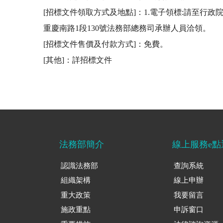
[招標文件領取方式及地點]：1.電子領標:請至行政院公
重慶南路1段130號法務部總務司承辦人員洽領。 

[招標文件售價及付款方式]：免費。 

[其他]：詳招標文件
法務部簡介
線上服務e點
認識法務部
查詢系統
組織架構
線上申辦
重大政策
我要留言
施政重點
申訴窗口