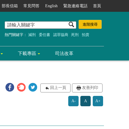
部長信箱
常見問答
English
緊急連絡電話
首頁
熱門關鍵字：
減刑
委任書
認罪協商
死刑
拍賣
下載專區
司法改革
回上一頁
友善列印
A-
A
A+