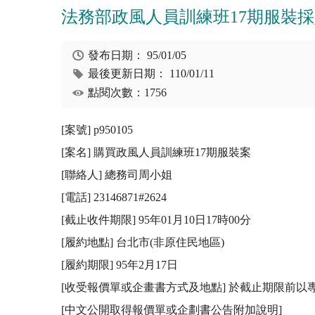
法務部政風人員訓練班17期服裝
發布日期：
95/01/05
最後更新日期：
110/01/11
點閱次數：1756
[案號] p950105

[案名] 購買政風人員訓練班17期服裝案

[聯絡人] 總務司周小姐

[電話] 23146871#2624

[截止收件期限] 95年01月10日17時00分

[履約地點] 台北市(非原住民地區)

[履約期限] 95年2月17日

[收受報價單或企畫書方式及地點] 於截止期限前以專
[中文公開取得報價單或企劃書公告附加說明]
