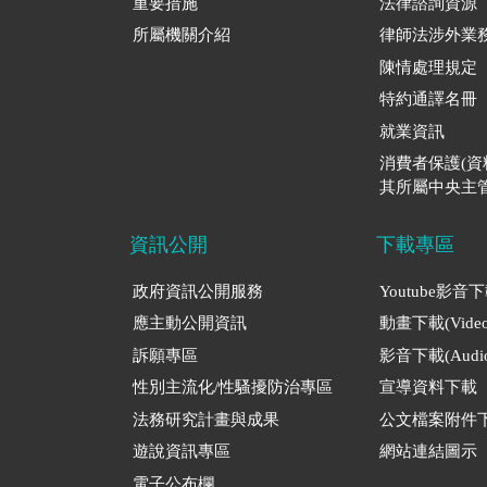
重要措施
法律諮詢資源
所屬機關介紹
律師法涉外業
陳情處理規定
特約通譯名冊
就業資訊
消費者保護(
其所屬中央主管
資訊公開
下載專區
政府資訊公開服務
Youtube影音
應主動公開資訊
動畫下載(Video
訴願專區
影音下載(Audio
性別主流化/性騷擾防治專區
宣導資料下載
法務研究計畫與成果
公文檔案附件
遊說資訊專區
網站連結圖示
電子公布欄