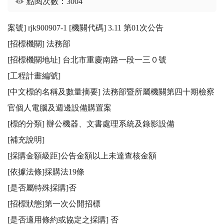
點閱次數：3004
案號] rjk900907-1 [機關代碼] 3.11 第01次公告

[招標機關] 法務部 

[招標機關地址] 台北市重慶南路一段一三０號

[工程計畫編號] 

[中文標的名稱及數量摘要] 法務部暨所屬機關第四十期檢察
官個人電腦及週邊設備購置案

[標的分類] 辦公機器、文書處理系統及錄影設備

[補充說明] 

[採購金額級距]公告金額以上未達查核金額

[依據法條]採購法19條

[是否屬特殊採購]否

[招標狀態]第一次公開招標

[是否適用條約或協定之採購] 否
