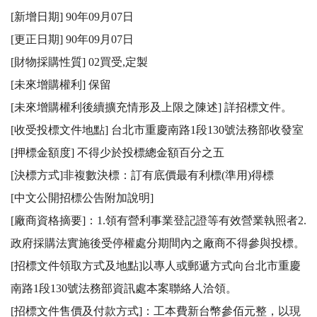
[新增日期] 90年09月07日

[更正日期] 90年09月07日

[財物採購性質] 02買受,定製

[未來增購權利] 保留

[未來增購權利後續擴充情形及上限之陳述] 詳招標文件。

[收受投標文件地點] 台北市重慶南路1段130號法務部收發室

[押標金額度] 不得少於投標總金額百分之五

[決標方式]非複數決標：訂有底價最有利標(準用)得標

[中文公開招標公告附加說明]

[廠商資格摘要]：1.領有營利事業登記證等有效營業執照者2.
政府採購法實施後受停權處分期間內之廠商不得參與投標。 

[招標文件領取方式及地點]以專人或郵遞方式向台北市重慶
南路1段130號法務部資訊處本案聯絡人洽領。 

[招標文件售價及付款方式]：工本費新台幣參佰元整，以現