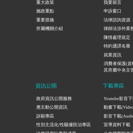
重大政策
我要留言
施政重點
申訴窗口
重要措施
法律諮詢資源
所屬機關介紹
律師法涉外業
陳情處理規定
特約通譯名冊
就業資訊
消費者保護(
其所屬中央主管
資訊公開
下載專區
政府資訊公開服務
Youtube影音
應主動公開資訊
動畫下載(Video
訴願專區
影音下載(Audio
性別主流化/性騷擾防治專區
宣導資料下載