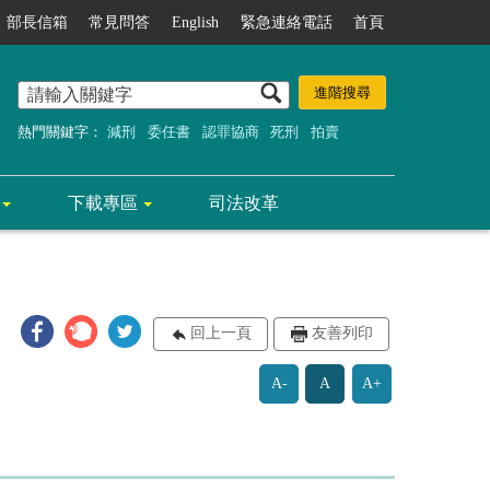
部長信箱
常見問答
English
緊急連絡電話
首頁
熱門關鍵字：
減刑
委任書
認罪協商
死刑
拍賣
下載專區
司法改革
回上一頁
友善列印
A-
A
A+