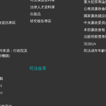
司法保護資料庫
重大犯罪專論
法律人才資料庫
公務員廉政倫
出版品
國家廉政建設
研究報告專區
務資訊專區
中央廉政委員
本部廉政會報
法眼明察獎專
法治QA
資料來源：行政院及
民法成年年齡
機關)
司法改革
下載
)
)