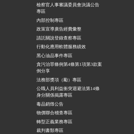
檢察官人事審議委員會決議公告
專區
內部控制專區
政策宣導廣告經費彙整
請託關說登錄查察專區
行動化應用軟體服務績效
黑心油品事件專區
貪污治罪條例第4條第1項第3款案
例分享
法務部獎項（勵）專區
公職人員利益衝突迴避法第14條
身分關係揭露專區
毒品銷燬公告
物價聯合稽查專區
轉型正義業務專區
裁判書類專區