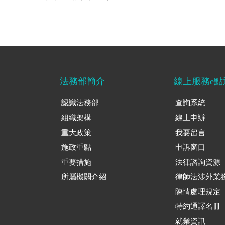
法務部簡介
線上服務e點
認識法務部
查詢系統
組織架構
線上申辦
重大政策
我要留言
施政重點
申訴窗口
重要措施
法律諮詢資源
所屬機關介紹
律師法涉外業
陳情處理規定
特約通譯名冊
就業資訊