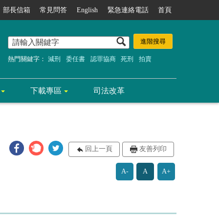
部長信箱
常見問答
English
緊急連絡電話
首頁
熱門關鍵字：
減刑
委任書
認罪協商
死刑
拍賣
下載專區
司法改革
回上一頁
友善列印
A-
A
A+