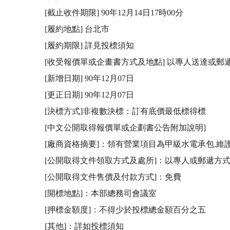
[截止收件期限] 90年12月14日17時00分

[履約地點] 台北市

[履約期限] 詳見投標須知

[收受報價單或企畫書方式及地點] 以專人送達或郵
[新增日期] 90年12月07日

[更正日期] 90年12月07日

[決標方式]非複數決標：訂有底價最低標得標

[中文公開取得報價單或企劃書公告附加說明]

[廠商資格摘要]：領有營業項目為甲級水電承包.維
[公開取得文件領取方式及處所]：以專人或郵遞方式
[公開取得文件售價及付款方式]：免費 

[開標地點]：本部總務司會議室 

[押標金額度]：不得少於投標總金額百分之五 

[其他]：詳如投標須知