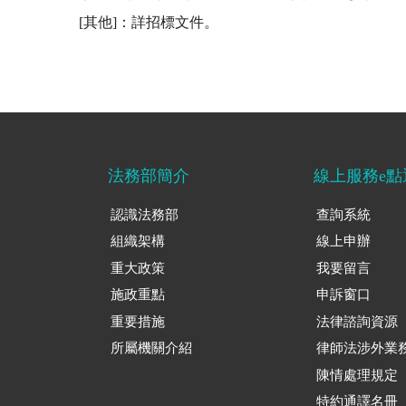
[其他]：詳招標文件。
法務部簡介
線上服務e點
認識法務部
查詢系統
組織架構
線上申辦
重大政策
我要留言
施政重點
申訴窗口
重要措施
法律諮詢資源
所屬機關介紹
律師法涉外業
陳情處理規定
特約通譯名冊