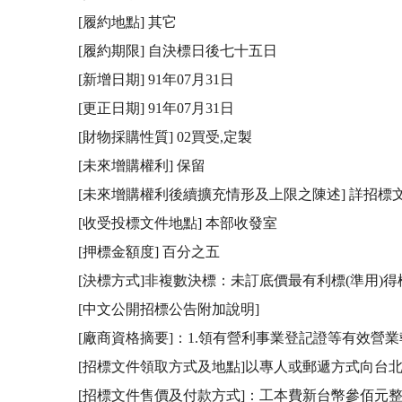
[履約地點] 其它 

[履約期限] 自決標日後七十五日 

[新增日期] 91年07月31日

[更正日期] 91年07月31日

[財物採購性質] 02買受,定製

[未來增購權利] 保留

[未來增購權利後續擴充情形及上限之陳述] 詳招標文
[收受投標文件地點] 本部收發室

[押標金額度] 百分之五

[決標方式]非複數決標：未訂底價最有利標(準用)得標
[中文公開招標公告附加說明]

[廠商資格摘要]：1.領有營利事業登記證等有效營
[招標文件領取方式及地點]以專人或郵遞方式向台北市
[招標文件售價及付款方式]：工本費新台幣參佰元整