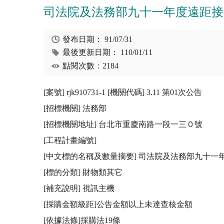
司法院及法務部九十一年度遠距接
發布日期：
91/07/31
最後更新日期：
110/01/11
點閱次數：2184
[案號] rjk910731-1 [機關代碼] 3.11 第01次公告

[招標機關] 法務部 

[招標機關地址] 台北市重慶南路一段一三０號

[工程計畫編號] 

[中文標的名稱及數量摘要] 司法院及法務部九十一
[標的分類] 財物類其它

[補充說明] 視訊主機

[採購金額級距]公告金額以上未達查核金額

[依據法條]採購法19條
