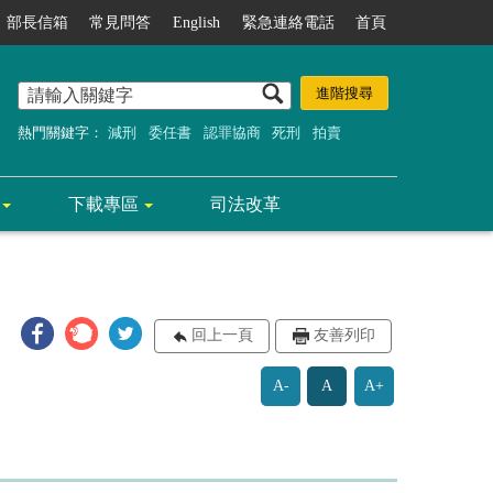
部長信箱
常見問答
English
緊急連絡電話
首頁
熱門關鍵字：
減刑
委任書
認罪協商
死刑
拍賣
下載專區
司法改革
回上一頁
友善列印
A-
A
A+