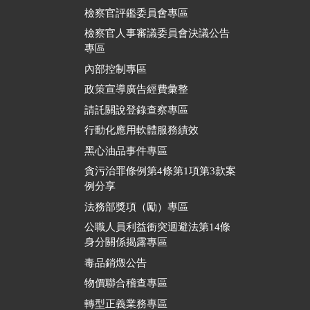
檢察官評鑑委員會專區
檢察官人事審議委員會決議公告
專區
內部控制專區
政策宣導廣告經費彙整
請託關說登錄查察專區
行動化應用軟體服務績效
黑心油品事件專區
貪污治罪條例第4條第1項第3款案
例分享
法務部獎項（勵）專區
公職人員利益衝突迴避法第14條
身分關係揭露專區
毒品銷燬公告
物價聯合稽查專區
轉型正義業務專區