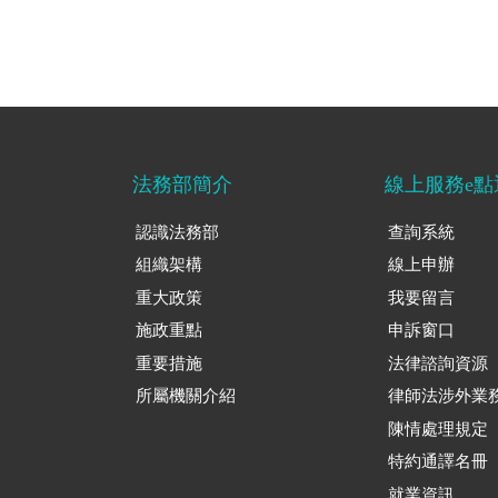
法務部簡介
線上服務e點
認識法務部
查詢系統
組織架構
線上申辦
重大政策
我要留言
施政重點
申訴窗口
重要措施
法律諮詢資源
所屬機關介紹
律師法涉外業
陳情處理規定
特約通譯名冊
就業資訊