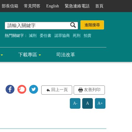
部長信箱
常見問答
English
緊急連絡電話
首頁
熱門關鍵字：
減刑
委任書
認罪協商
死刑
拍賣
下載專區
司法改革
回上一頁
友善列印
A-
A
A+