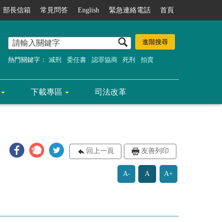
部長信箱
常見問答
English
緊急連絡電話
首頁
熱門關鍵字：
減刑
委任書
認罪協商
死刑
拍賣
下載專區
司法改革
回上一頁
友善列印
A-
A
A+