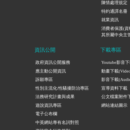
陳情處理規定
特約通譯名冊
就業資訊
消費者保護(
其所屬中央主管
資訊公開
下載專區
政府資訊公開服務
Youtube影音
應主動公開資訊
動畫下載(Video
訴願專區
影音下載(Audio
性別主流化/性騷擾防治專區
宣導資料下載
法務研究計畫與成果
公文檔案附件
遊說資訊專區
網站連結圖示
電子公布欄
中英網站專有名詞對照