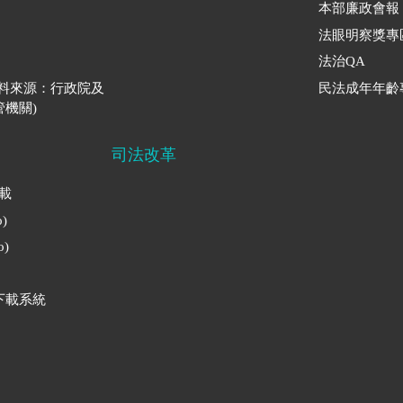
本部廉政會報
法眼明察獎專
法治QA
資料來源：行政院及
民法成年年齡
機關)
司法改革
下載
)
)
下載系統