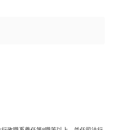
法行政職系薦任第
8
職等以上，並任司法行