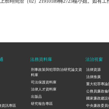
上班時間洽（
02
）
21910189
轉
2723
楊小姐。如有工
通
法務資料庫
法治視窗
刑事政策與犯罪防治研究論文資
法律資源
料庫
法律推廣
司法保護資料庫
重大犯罪專論
法律人才資料庫
公務員廉政倫
出版品
國家廉政建設
研究報告專區
務資訊專區
中央廉政委員