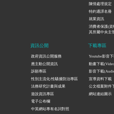
陳情處理規定
特約通譯名冊
就業資訊
消費者保護(
其所屬中央主管
資訊公開
下載專區
政府資訊公開服務
Youtube影音
應主動公開資訊
動畫下載(Video
訴願專區
影音下載(Audio
性別主流化/性騷擾防治專區
宣導資料下載
法務研究計畫與成果
公文檔案附件
遊說資訊專區
網站連結圖示
電子公布欄
中英網站專有名詞對照