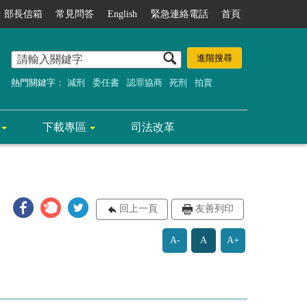
部長信箱
常見問答
English
緊急連絡電話
首頁
熱門關鍵字：
減刑
委任書
認罪協商
死刑
拍賣
下載專區
司法改革
回上一頁
友善列印
A-
A
A+