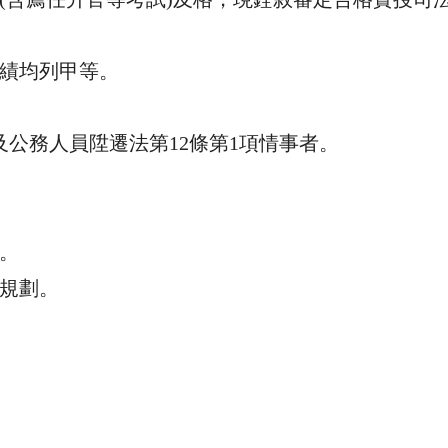
績均列甲等。
及公務人員陞遷法第
12
條第
1
項情事者。
。
規劃。