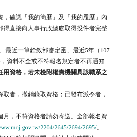
統，確認「我的簡歷」及「我的履歷」內
部得直接向人事行政總處取得投件者完整
、最近一筆銓敘部審定函、最近
5
年（
107
料，資料不全或不符報名規定者不再通知
任用資格，若未檢附權責機關具該職系之
錄取者，撤銷錄取資格；已發布派令者，
個月，不符資格者請勿寄送。全部報名資
/www.moj.gov.tw/2204/2645/2694/2695/
。