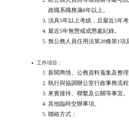
政職系職務滿
8
年以上。
須具
5
年以上考績，且最近
5
年考
最近
5
年無懲戒或懲處紀錄。
無公務人員任用法第
28
條第
1
項
工作項目：
新聞輿情、公務資料蒐集及整理
執行與協調辦公室行政事務流程
來賓接待、聯繫及公關等事宜。
其他臨時交辦事項。
聯絡方式：