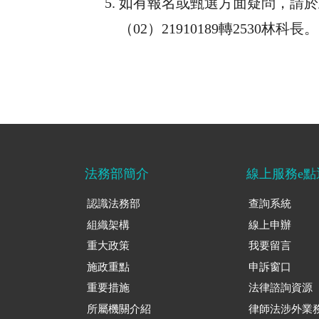
如有報名或甄選方面疑問，請於
（
02
）
21910189
轉2530林科長。
法務部簡介
線上服務e點
認識法務部
查詢系統
組織架構
線上申辦
重大政策
我要留言
施政重點
申訴窗口
重要措施
法律諮詢資源
所屬機關介紹
律師法涉外業