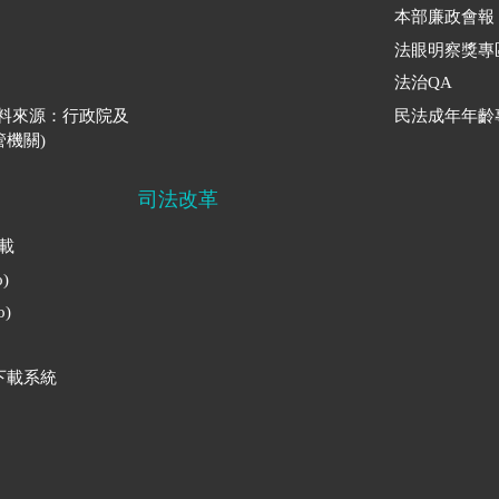
本部廉政會報
法眼明察獎專
法治QA
資料來源：行政院及
民法成年年齡
機關)
司法改革
下載
)
)
下載系統