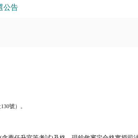
選公告
段
130
號）。
(含薦任升官等考試
)
及格，現銓敘審定合格實授司