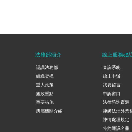
法務部簡介
線上服務e點
認識法務部
查詢系統
組織架構
線上申辦
重大政策
我要留言
施政重點
申訴窗口
重要措施
法律諮詢資源
所屬機關介紹
律師法涉外業
陳情處理規定
特約通譯名冊