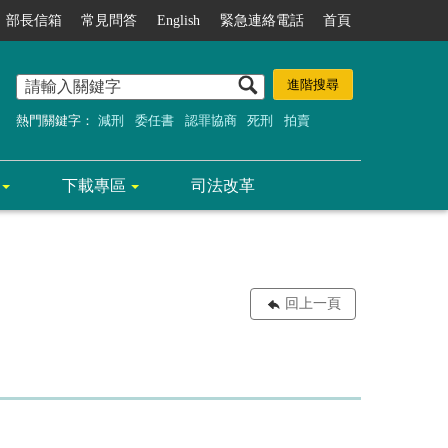
部長信箱
常見問答
English
緊急連絡電話
首頁
熱門關鍵字：
減刑
委任書
認罪協商
死刑
拍賣
下載專區
司法改革
回上一頁