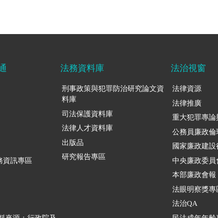
通
法務資料庫
法治視窗
刑事政策與犯罪防治研究論文資
法律資源
料庫
法律推廣
司法保護資料庫
重大犯罪專論
法律人才資料庫
公務員廉政倫
出版品
國家廉政建設
研究報告專區
務資訊專區
中央廉政委員
本部廉政會報
法眼明察獎專
法治QA
資料來源：行政院及
民法成年年齡