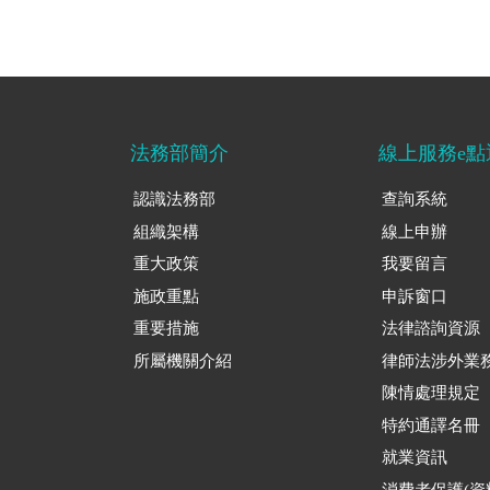
法務部簡介
線上服務e點
認識法務部
查詢系統
組織架構
線上申辦
重大政策
我要留言
施政重點
申訴窗口
重要措施
法律諮詢資源
所屬機關介紹
律師法涉外業
陳情處理規定
特約通譯名冊
就業資訊
消費者保護(