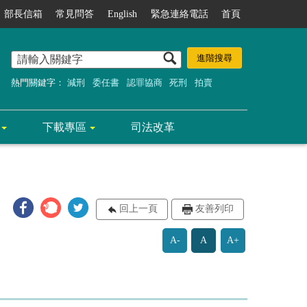
部長信箱
常見問答
English
緊急連絡電話
首頁
熱門關鍵字：
減刑
委任書
認罪協商
死刑
拍賣
下載專區
司法改革
回上一頁
友善列印
A-
A
A+