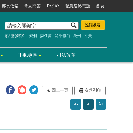
部長信箱
常見問答
English
緊急連絡電話
首頁
熱門關鍵字：
減刑
委任書
認罪協商
死刑
拍賣
下載專區
司法改革
回上一頁
友善列印
A-
A
A+