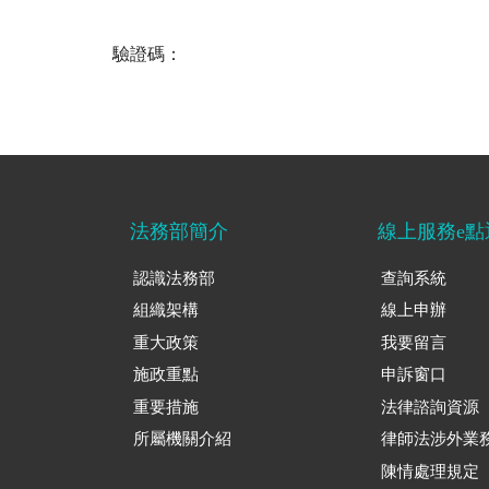
驗證碼：
法務部簡介
線上服務e點
認識法務部
查詢系統
組織架構
線上申辦
重大政策
我要留言
施政重點
申訴窗口
重要措施
法律諮詢資源
所屬機關介紹
律師法涉外業
陳情處理規定