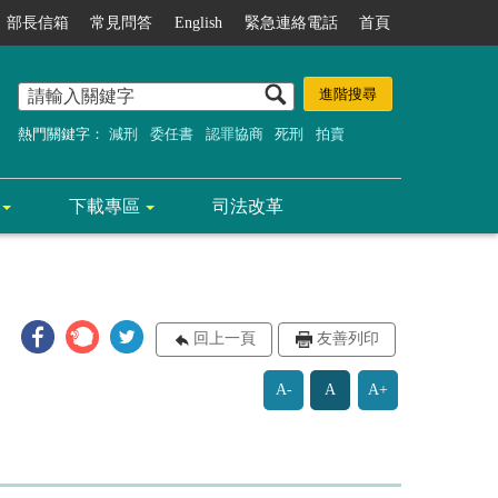
部長信箱
常見問答
English
緊急連絡電話
首頁
熱門關鍵字：
減刑
委任書
認罪協商
死刑
拍賣
下載專區
司法改革
回上一頁
友善列印
A-
A
A+