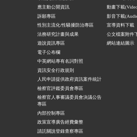
應主動公開資訊
動畫下載(Video
訴願專區
影音下載(Audio
性別主流化/性騷擾防治專區
宣導資料下載
法務研究計畫與成果
公文檔案附件
遊說資訊專區
網站連結圖示
電子公布欄
中英網站專有名詞對照
資訊安全行政規則
人民申請提供政府資訊案件統計
檢察官評鑑委員會專區
檢察官人事審議委員會決議公告
專區
內部控制專區
政策宣導廣告經費彙整
請託關說登錄查察專區