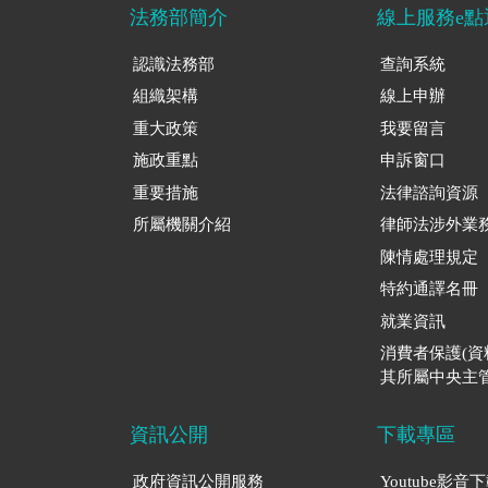
法務部簡介
線上服務e點
認識法務部
查詢系統
組織架構
線上申辦
重大政策
我要留言
施政重點
申訴窗口
重要措施
法律諮詢資源
所屬機關介紹
律師法涉外業
陳情處理規定
特約通譯名冊
就業資訊
消費者保護(
其所屬中央主管
資訊公開
下載專區
政府資訊公開服務
Youtube影音