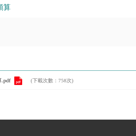
預算
pdf
(下載次數：758次)