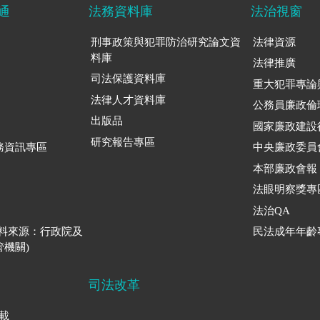
通
法務資料庫
法治視窗
刑事政策與犯罪防治研究論文資
法律資源
料庫
法律推廣
司法保護資料庫
重大犯罪專論
法律人才資料庫
公務員廉政倫
出版品
國家廉政建設
研究報告專區
務資訊專區
中央廉政委員
本部廉政會報
法眼明察獎專
法治QA
資料來源：行政院及
民法成年年齡
機關)
司法改革
下載