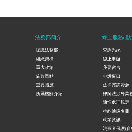
法務部簡介
線上服務e點
認識法務部
查詢系統
組織架構
線上申辦
重大政策
我要留言
施政重點
申訴窗口
重要措施
法律諮詢資源
所屬機關介紹
律師法涉外業
陳情處理規定
特約通譯名冊
就業資訊
消費者保護(