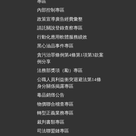
專區
內部控制專區
政策宣導廣告經費彙整
請託關說登錄查察專區
行動化應用軟體服務績效
黑心油品事件專區
貪污治罪條例第4條第1項第3款案
例分享
法務部獎項（勵）專區
公職人員利益衝突迴避法第14條
身分關係揭露專區
毒品銷燬公告
物價聯合稽查專區
轉型正義業務專區
裁判書類專區
司法聯盟鏈專區