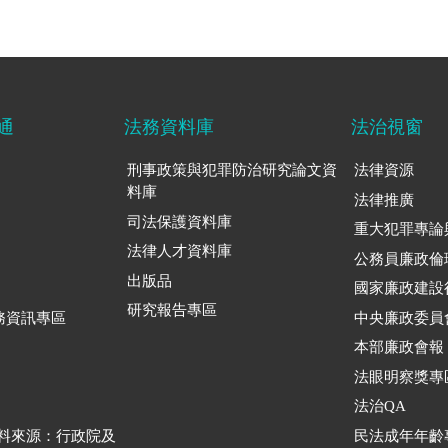
通
法務資料庫
法治視窗
刑事政策與犯罪防治研究論文資
法律資源
料庫
法律推廣
司法保護資料庫
重大犯罪專論
法律人才資料庫
公務員廉政倫
出版品
國家廉政建設
研究報告專區
務資訊專區
中央廉政委員
本部廉政會報
法眼明察獎專
法治QA
資料來源：行政院及
民法成年年齡