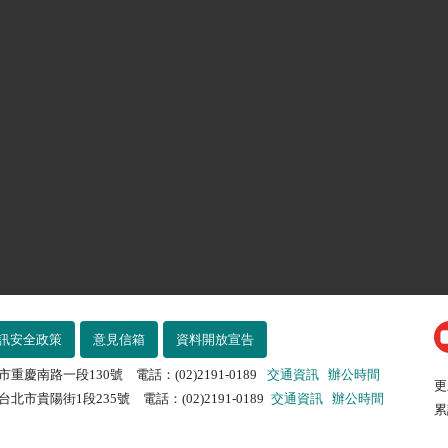
訊安全政策
意見信箱
資料開放宣告
市重慶南路一段130號 電話：(02)2191-0189
交通資訊
辦公時間
更
北市貴陽街1段235號 電話：(02)2191-0189
交通資訊
辦公時間
累