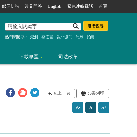
部長信箱
常見問答
English
緊急連絡電話
首頁
熱門關鍵字：
減刑
委任書
認罪協商
死刑
拍賣
下載專區
司法改革
回上一頁
友善列印
A-
A
A+