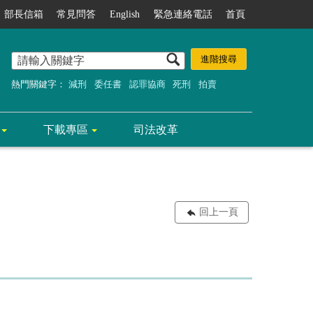
部長信箱
常見問答
English
緊急連絡電話
首頁
熱門關鍵字：
減刑
委任書
認罪協商
死刑
拍賣
下載專區
司法改革
回上一頁