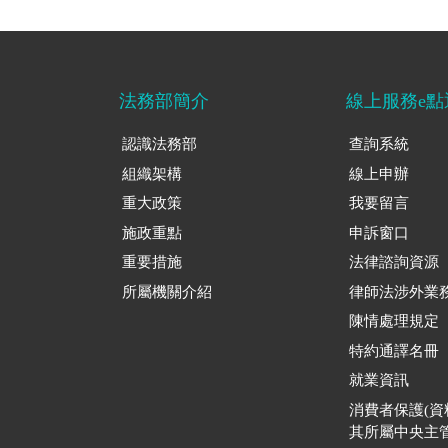
法務部簡介
線上服務e點
認識法務部
查詢系統
組織架構
線上申辦
重大政策
我要留言
施政重點
申訴窗口
重要措施
法律諮詢資源
所屬機關介紹
律師法涉外業
陳情處理規定
特約通譯名冊
就業資訊
消費者保護(
其所屬中央主管