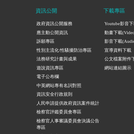
資訊公開
下載專區
政府資訊公開服務
Youtube影音
應主動公開資訊
動畫下載(Video
訴願專區
影音下載(Audio
性別主流化/性騷擾防治專區
宣導資料下載
法務研究計畫與成果
公文檔案附件
遊說資訊專區
網站連結圖示
電子公布欄
中英網站專有名詞對照
資訊安全行政規則
人民申請提供政府資訊案件統計
檢察官評鑑委員會專區
檢察官人事審議委員會決議公告
專區