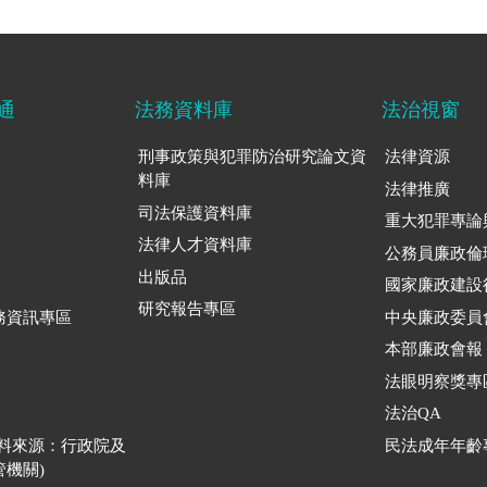
通
法務資料庫
法治視窗
刑事政策與犯罪防治研究論文資
法律資源
料庫
法律推廣
司法保護資料庫
重大犯罪專論
法律人才資料庫
公務員廉政倫
出版品
國家廉政建設
研究報告專區
務資訊專區
中央廉政委員
本部廉政會報
法眼明察獎專
法治QA
資料來源：行政院及
民法成年年齡
機關)