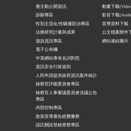
應主動公開資訊
動畫下載(Video
訴願專區
影音下載(Audio
性別主流化/性騷擾防治專區
宣導資料下載
法務研究計畫與成果
公文檔案附件
遊說資訊專區
網站連結圖示
電子公布欄
中英網站專有名詞對照
資訊安全行政規則
人民申請提供政府資訊案件統計
檢察官評鑑委員會專區
檢察官人事審議委員會決議公告
專區
內部控制專區
政策宣導廣告經費彙整
請託關說登錄查察專區