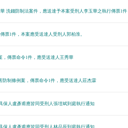
玉華 洗錢防制法案件，應送達予本案受刑人李玉華之執行傳票1件
執行傳票1件，本案應受送達人受刑人郭柏淮。
占案，傳票命令1件，應受送達人王秀華
品危害防制條例案，傳票命令1件，應受送達人莊杰霖
1376號具保人盧彥甫應皆同受刑人張塏斌到庭執行通知
1376號具保人盧彥甫應皆同受刑人林品辰到庭執行通知