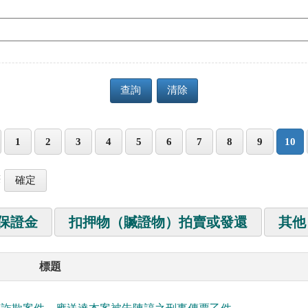
查詢
清除
1
2
3
4
5
6
7
8
9
10
筆
保證金
扣押物（贓證物）拍賣或發還
其他
標題