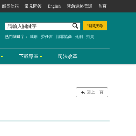
部長信箱
常見問答
English
緊急連絡電話
首頁
熱門關鍵字：
減刑
委任書
認罪協商
死刑
拍賣
下載專區
司法改革
回上一頁