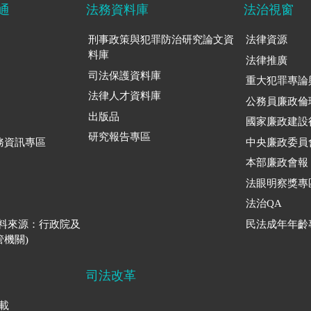
通
法務資料庫
法治視窗
刑事政策與犯罪防治研究論文資
法律資源
料庫
法律推廣
司法保護資料庫
重大犯罪專論
法律人才資料庫
公務員廉政倫
出版品
國家廉政建設
研究報告專區
務資訊專區
中央廉政委員
本部廉政會報
法眼明察獎專
法治QA
資料來源：行政院及
民法成年年齡
機關)
司法改革
下載