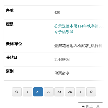
420
公示送達本署114年執字第55
令予楊學澤
臺灣花蓮地方檢察署_執行科
114/09/03
傳票命令
21
22
23
24
回上一頁