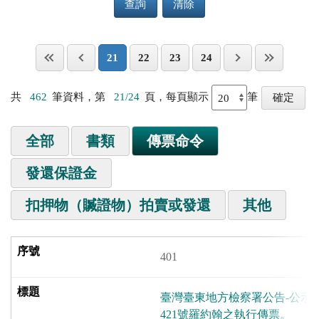
查詢
清除
21
22
23
24
共
462
筆資料，第
21/24
頁，每頁顯示
筆
全部
書類
傳票命令
發還保證金
扣押物（贓證物）拍賣或發還
其他
401
臺灣臺東地方檢察署公告-公示送
421號羅約翰之執行傳票。