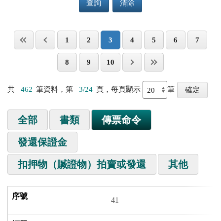
查詢
清除
1
2
3
4
5
6
7
8
9
10
共
462
筆資料，第
3/24
頁，每頁顯示
筆
全部
書類
傳票命令
發還保證金
扣押物（贓證物）拍賣或發還
其他
41