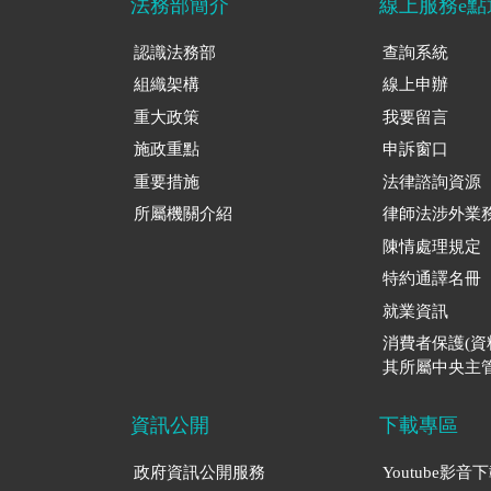
法務部簡介
線上服務e點
認識法務部
查詢系統
組織架構
線上申辦
重大政策
我要留言
施政重點
申訴窗口
重要措施
法律諮詢資源
所屬機關介紹
律師法涉外業
陳情處理規定
特約通譯名冊
就業資訊
消費者保護(
其所屬中央主管
資訊公開
下載專區
政府資訊公開服務
Youtube影音