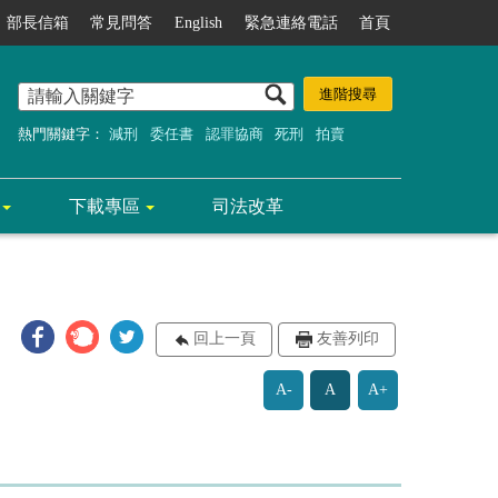
部長信箱
常見問答
English
緊急連絡電話
首頁
熱門關鍵字：
減刑
委任書
認罪協商
死刑
拍賣
下載專區
司法改革
回上一頁
友善列印
A-
A
A+