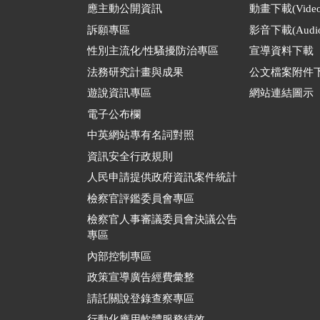
應主動公開資訊
動畫下載(Video
訴願專區
影音下載(Audio
性別主流化/性騷擾防治專區
宣導資料下載
法務研究計畫與成果
公文檔案附件
遊說資訊專區
網站連結圖示
電子公布欄
中英網站專有名詞對照
資訊安全行政規則
人民申請提供政府資訊案件統計
檢察官評鑑委員會專區
檢察官人事審議委員會決議公告
專區
內部控制專區
政策宣導廣告經費彙整
請託關說登錄查察專區
行動化應用軟體服務績效