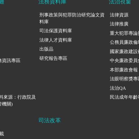
通
法務資料庫
法治視窗
刑事政策與犯罪防治研究論文資
法律資源
料庫
法律推廣
司法保護資料庫
重大犯罪專論
法律人才資料庫
公務員廉政倫
出版品
國家廉政建設
研究報告專區
務資訊專區
中央廉政委員
本部廉政會報
法眼明察獎專
法治QA
資料來源：行政院及
民法成年年齡
機關)
司法改革
下載