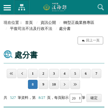
首頁
資訊公開
轉型正義業務專區
平復司法不法及行政不法
處分書
回上一頁
處分書
1
2
3
4
5
6
7
8
9
10
共
527
筆資料，第
8/27
頁，每頁顯示
筆