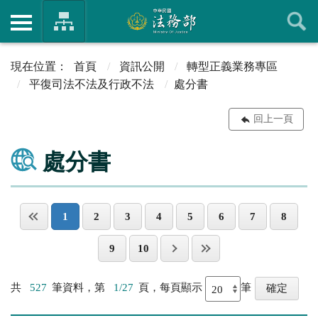
首頁
資訊公開
轉型正義業務專區
平復司法不法及行政不法
處分書
回上一頁
處分書
1
2
3
4
5
6
7
8
9
10
共
527
筆資料，第
1/27
頁，每頁顯示
筆