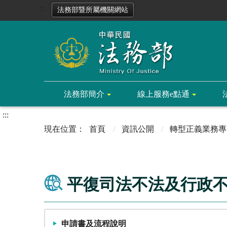
:::
法務部暨所屬機關網站
法務部簡介
線上服務e點通
:::
首頁
資訊公開
轉型正義業務專
平復司法不法及行政
申請書及流程說明