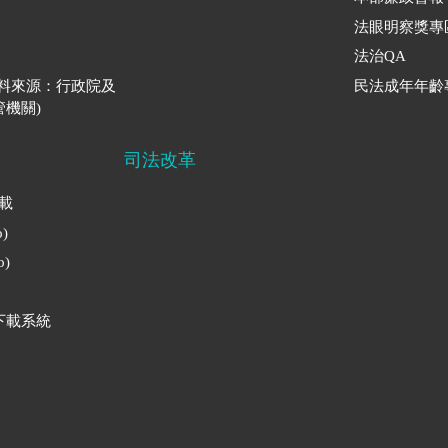
法眼明察獎專
法治QA
資料來源：行政院及
民法成年年齡
機關)
司法改革
下載
)
)
下載系統