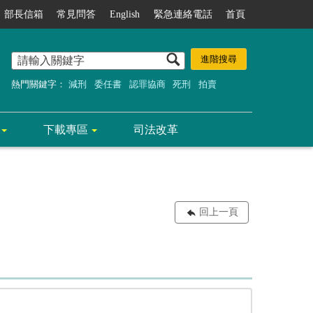
部長信箱
常見問答
English
緊急連絡電話
首頁
熱門關鍵字：
減刑
委任書
認罪協商
死刑
拍賣
下載專區
司法改革
回上一頁