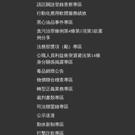
請託關說登錄查察專區
行動化應用軟體服務績效
黑心油品事件專區
貪污治罪條例第4條第1項第3款案
例分享
法務部獎項（勵）專區
公職人員利益衝突迴避法第14條
身分關係揭露專區
毒品銷燬公告
物價聯合稽查專區
轉型正義業務專區
裁判書類專區
司法聯盟鏈專區
公示送達
勤休新制專區
打擊詐欺專區