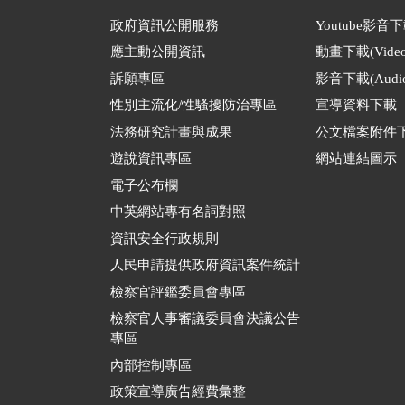
政府資訊公開服務
Youtube影音
應主動公開資訊
動畫下載(Video
訴願專區
影音下載(Audio
性別主流化/性騷擾防治專區
宣導資料下載
法務研究計畫與成果
公文檔案附件
遊說資訊專區
網站連結圖示
電子公布欄
中英網站專有名詞對照
資訊安全行政規則
人民申請提供政府資訊案件統計
檢察官評鑑委員會專區
檢察官人事審議委員會決議公告
專區
內部控制專區
政策宣導廣告經費彙整