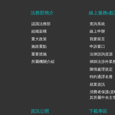
法務部簡介
線上服務e點
認識法務部
查詢系統
組織架構
線上申辦
重大政策
我要留言
施政重點
申訴窗口
重要措施
法律諮詢資源
所屬機關介紹
律師法涉外業
陳情處理規定
特約通譯名冊
就業資訊
消費者保護(
其所屬中央主管
資訊公開
下載專區