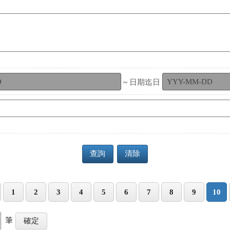
~
日期迄日
查詢
清除
1
2
3
4
5
6
7
8
9
10
筆