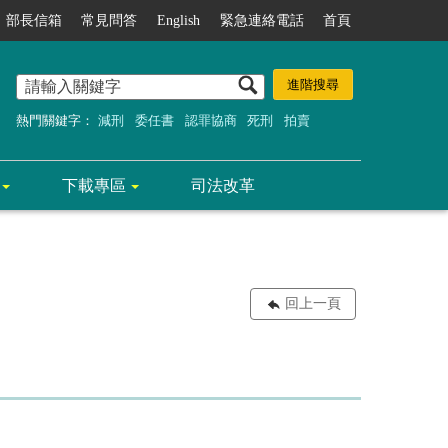
部長信箱
常見問答
English
緊急連絡電話
首頁
熱門關鍵字：
減刑
委任書
認罪協商
死刑
拍賣
下載專區
司法改革
回上一頁