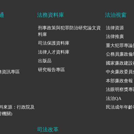
通
法務資料庫
法治視窗
刑事政策與犯罪防治研究論文資
法律資源
料庫
法律推廣
司法保護資料庫
重大犯罪專論
法律人才資料庫
公務員廉政倫
出版品
國家廉政建設
研究報告專區
務資訊專區
中央廉政委員
本部廉政會報
法眼明察獎專
法治QA
資料來源：行政院及
民法成年年齡
機關)
司法改革