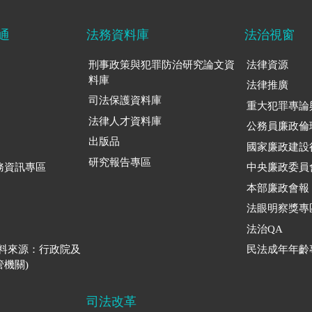
通
法務資料庫
法治視窗
刑事政策與犯罪防治研究論文資
法律資源
料庫
法律推廣
司法保護資料庫
重大犯罪專論
法律人才資料庫
公務員廉政倫
出版品
國家廉政建設
研究報告專區
務資訊專區
中央廉政委員
本部廉政會報
法眼明察獎專
法治QA
資料來源：行政院及
民法成年年齡
機關)
司法改革