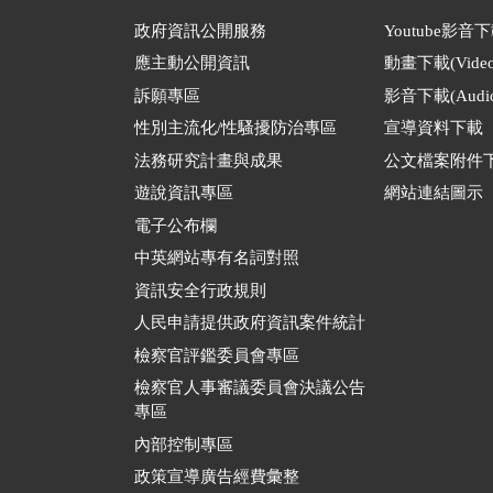
政府資訊公開服務
Youtube影音
應主動公開資訊
動畫下載(Video
訴願專區
影音下載(Audio
性別主流化/性騷擾防治專區
宣導資料下載
法務研究計畫與成果
公文檔案附件
遊說資訊專區
網站連結圖示
電子公布欄
中英網站專有名詞對照
資訊安全行政規則
人民申請提供政府資訊案件統計
檢察官評鑑委員會專區
檢察官人事審議委員會決議公告
專區
內部控制專區
政策宣導廣告經費彙整