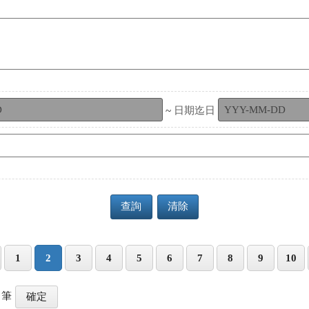
~
日期迄日
查詢
清除
1
2
3
4
5
6
7
8
9
10
筆