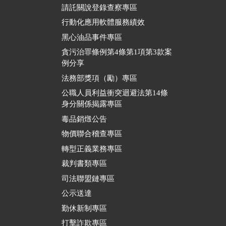
請託關說登錄查察專區
行動化應用軟體服務績效
黑心油品事件專區
貪污治罪條例第4條第1項第3款案
例分享
法務部獎項（勵）專區
公職人員利益衝突迴避法第14條
身分關係揭露專區
毒品銷燬公告
物價聯合稽查專區
轉型正義業務專區
裁判書類專區
司法聯盟鏈專區
公示送達
勤休新制專區
打擊詐欺專區