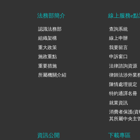
法務部簡介
線上服務e點
認識法務部
查詢系統
組織架構
線上申辦
重大政策
我要留言
施政重點
申訴窗口
重要措施
法律諮詢資源
所屬機關介紹
律師法涉外業
陳情處理規定
特約通譯名冊
就業資訊
消費者保護(
其所屬中央主管
資訊公開
下載專區