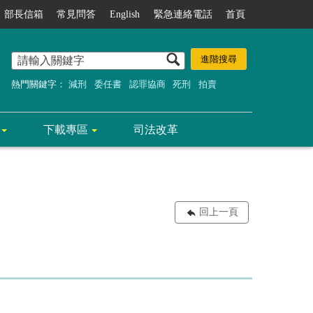
部長信箱
常見問答
English
緊急連絡電話
首頁
熱門關鍵字：
減刑
委任書
認罪協商
死刑
拍賣
下載專區
司法改革
回上一頁